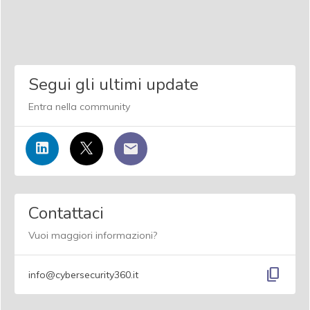
Segui gli ultimi update
Entra nella community
Contattaci
Vuoi maggiori informazioni?
content_copy
info@cybersecurity360.it