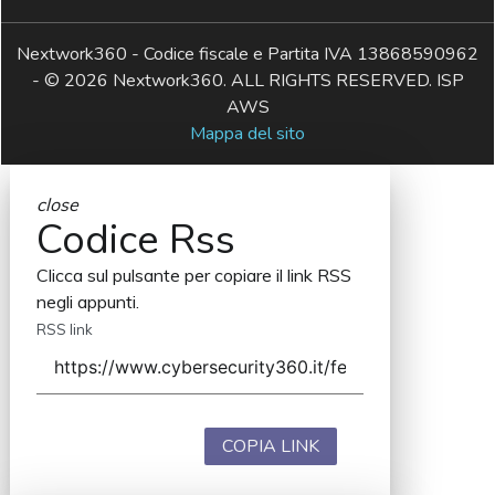
Nextwork360 - Codice fiscale e Partita IVA 13868590962
- © 2026 Nextwork360. ALL RIGHTS RESERVED. ISP
AWS
Mappa del sito
close
Codice Rss
Clicca sul pulsante per copiare il link RSS
negli appunti.
RSS link
COPIA LINK