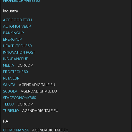
PEOPLE&CHANGE360
Industry
AGRIFOOD.TECH
AUTOMOTIVEUP
BANKINGUP
ENERGYUP
HEALTHTECH360
INNOVATION POST
INSURANCEUP
MEDIA
CORCOM
PROPTECH360
RETAILUP
SANITÀ
AGENDADIGITALE.EU
SCUOLA
AGENDADIGITALE.EU
SPACECONOMY360
TELCO
CORCOM
TURISMO
AGENDADIGITALE.EU
PA
CITTADINANZA
AGENDADIGITALE.EU