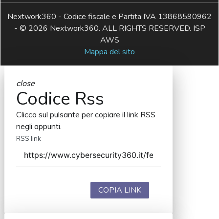
Nextwork360 - Codice fiscale e Partita IVA 13868590962
- © 2026 Nextwork360. ALL RIGHTS RESERVED. ISP
AWS
Mappa del sito
close
Codice Rss
Clicca sul pulsante per copiare il link RSS
negli appunti.
RSS link
COPIA LINK