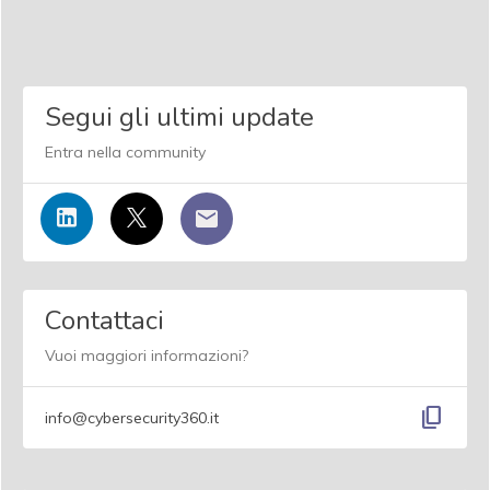
Segui gli ultimi update
Entra nella community
Contattaci
Vuoi maggiori informazioni?
content_copy
info@cybersecurity360.it