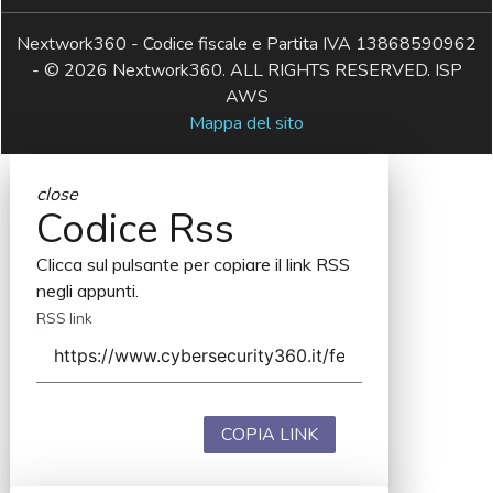
Nextwork360 - Codice fiscale e Partita IVA 13868590962
- © 2026 Nextwork360. ALL RIGHTS RESERVED. ISP
AWS
Mappa del sito
close
Codice Rss
Clicca sul pulsante per copiare il link RSS
negli appunti.
RSS link
COPIA LINK