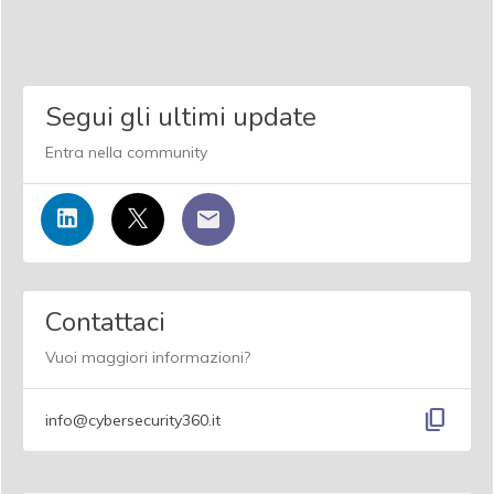
Segui gli ultimi update
Entra nella community
Contattaci
Vuoi maggiori informazioni?
content_copy
info@cybersecurity360.it