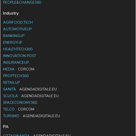
PEOPLE&CHANGE360
Industry
AGRIFOOD.TECH
AUTOMOTIVEUP
BANKINGUP
ENERGYUP
HEALTHTECH360
INNOVATION POST
INSURANCEUP
MEDIA
CORCOM
PROPTECH360
RETAILUP
SANITÀ
AGENDADIGITALE.EU
SCUOLA
AGENDADIGITALE.EU
SPACECONOMY360
TELCO
CORCOM
TURISMO
AGENDADIGITALE.EU
PA
CITTADINANZA
AGENDADIGITALE.EU