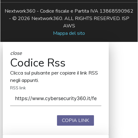
Nextwork360 - Codice fiscale e Partita IVA 13868590962
- © 2026 Nextwork360. ALL RIGHTS RESERVED. ISP
AWS
Mappa del sito
close
Codice Rss
Clicca sul pulsante per copiare il link RSS
negli appunti.
RSS link
COPIA LINK