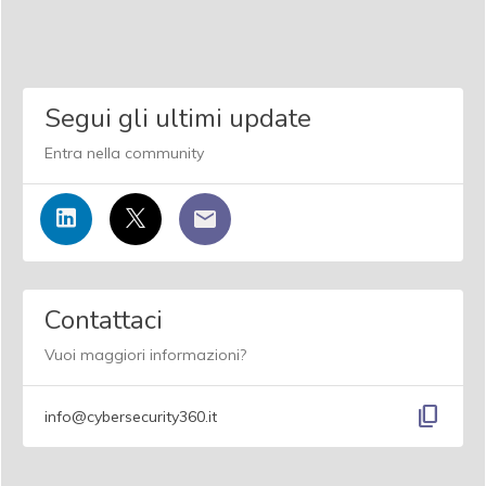
Segui gli ultimi update
Entra nella community
Contattaci
Vuoi maggiori informazioni?
content_copy
info@cybersecurity360.it