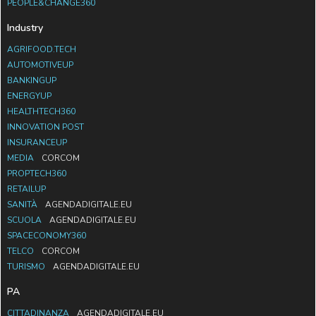
PEOPLE&CHANGE360
Industry
AGRIFOOD.TECH
AUTOMOTIVEUP
BANKINGUP
ENERGYUP
HEALTHTECH360
INNOVATION POST
INSURANCEUP
MEDIA
CORCOM
PROPTECH360
RETAILUP
SANITÀ
AGENDADIGITALE.EU
SCUOLA
AGENDADIGITALE.EU
SPACECONOMY360
TELCO
CORCOM
TURISMO
AGENDADIGITALE.EU
PA
CITTADINANZA
AGENDADIGITALE.EU