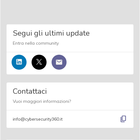
Segui gli ultimi update
Entra nella community
Contattaci
Vuoi maggiori informazioni?
content_copy
info@cybersecurity360.it