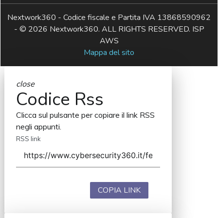
Nextwork360 - Codice fiscale e Partita IVA 13868590962
- © 2026 Nextwork360. ALL RIGHTS RESERVED. ISP
AWS
Mappa del sito
close
Codice Rss
Clicca sul pulsante per copiare il link RSS
negli appunti.
RSS link
COPIA LINK