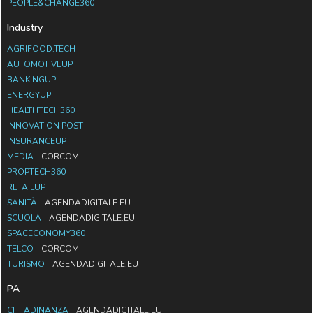
PEOPLE&CHANGE360
Industry
AGRIFOOD.TECH
AUTOMOTIVEUP
BANKINGUP
ENERGYUP
HEALTHTECH360
INNOVATION POST
INSURANCEUP
MEDIA
CORCOM
PROPTECH360
RETAILUP
SANITÀ
AGENDADIGITALE.EU
SCUOLA
AGENDADIGITALE.EU
SPACECONOMY360
TELCO
CORCOM
TURISMO
AGENDADIGITALE.EU
PA
CITTADINANZA
AGENDADIGITALE.EU