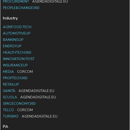
PROCUREMENT
AGENDADIGITALE.EU
PEOPLE&CHANGE360
Industry
AGRIFOOD.TECH
AUTOMOTIVEUP
BANKINGUP
ENERGYUP
HEALTHTECH360
INNOVATION POST
INSURANCEUP
MEDIA
CORCOM
PROPTECH360
RETAILUP
SANITÀ
AGENDADIGITALE.EU
SCUOLA
AGENDADIGITALE.EU
SPACECONOMY360
TELCO
CORCOM
TURISMO
AGENDADIGITALE.EU
PA