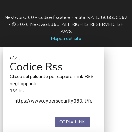
Nextwork360 - Codice fiscale e Partita IVA 13868590962
- © 2026 Nextwork360. ALL RIGHTS RESERVED. ISP
AWS
Mappa del sito
close
Codice Rss
Clicca sul pulsante per copiare il link RSS
negli appunti.
RSS link
COPIA LINK