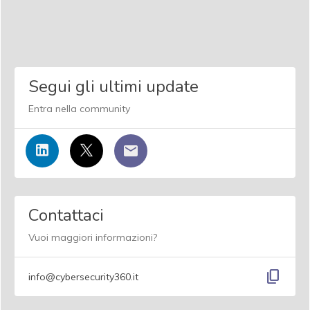
Segui gli ultimi update
Entra nella community
Contattaci
Vuoi maggiori informazioni?
content_copy
info@cybersecurity360.it