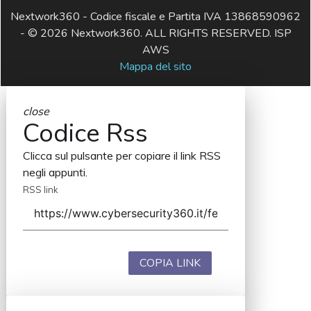
Nextwork360 - Codice fiscale e Partita IVA 13868590962
- © 2026 Nextwork360. ALL RIGHTS RESERVED. ISP
AWS
Mappa del sito
close
Codice Rss
Clicca sul pulsante per copiare il link RSS
negli appunti.
RSS link
COPIA LINK