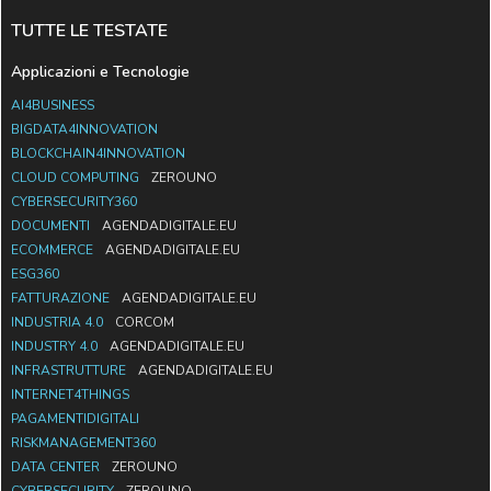
TUTTE LE TESTATE
Applicazioni e Tecnologie
AI4BUSINESS
BIGDATA4INNOVATION
BLOCKCHAIN4INNOVATION
CLOUD COMPUTING
ZEROUNO
CYBERSECURITY360
DOCUMENTI
AGENDADIGITALE.EU
ECOMMERCE
AGENDADIGITALE.EU
ESG360
FATTURAZIONE
AGENDADIGITALE.EU
INDUSTRIA 4.0
CORCOM
INDUSTRY 4.0
AGENDADIGITALE.EU
INFRASTRUTTURE
AGENDADIGITALE.EU
INTERNET4THINGS
PAGAMENTIDIGITALI
RISKMANAGEMENT360
DATA CENTER
ZEROUNO
CYBERSECURITY
ZEROUNO