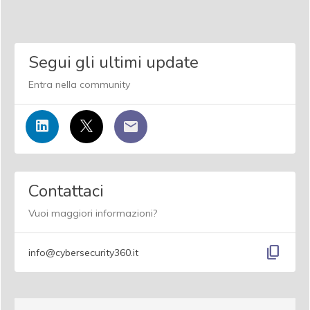
Segui gli ultimi update
Entra nella community
Contattaci
Vuoi maggiori informazioni?
content_copy
info@cybersecurity360.it