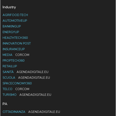
Industry
AGRIFOOD.TECH
AUTOMOTIVEUP
BANKINGUP
ENERGYUP
HEALTHTECH360
INNOVATION POST
INSURANCEUP
MEDIA
CORCOM
PROPTECH360
RETAILUP
SANITÀ
AGENDADIGITALE.EU
SCUOLA
AGENDADIGITALE.EU
SPACECONOMY360
TELCO
CORCOM
TURISMO
AGENDADIGITALE.EU
PA
CITTADINANZA
AGENDADIGITALE.EU