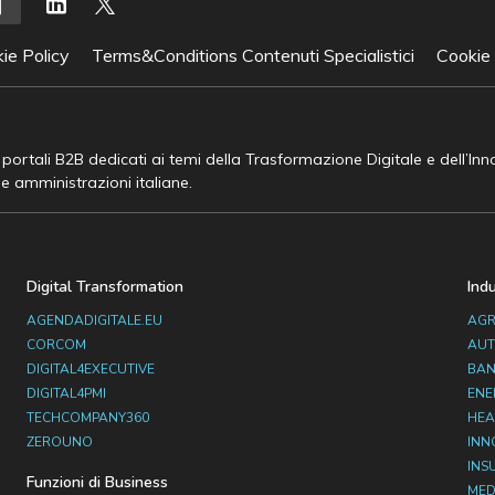
ie Policy
Terms&Conditions Contenuti Specialistici
Cookie
e portali B2B dedicati ai temi della Trasformazione Digitale e dell’In
he amministrazioni italiane.
Digital Transformation
Ind
AGENDADIGITALE.EU
AGR
CORCOM
AUT
DIGITAL4EXECUTIVE
BAN
DIGITAL4PMI
ENE
TECHCOMPANY360
HEA
ZEROUNO
INN
INS
Funzioni di Business
MED