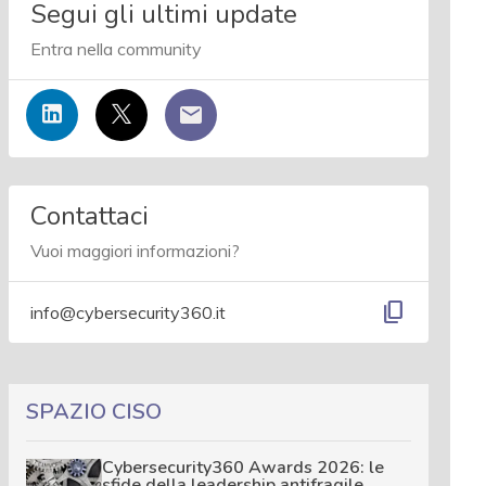
Segui gli ultimi update
Entra nella community
Contattaci
Vuoi maggiori informazioni?
content_copy
info@cybersecurity360.it
SPAZIO CISO
Cybersecurity360 Awards 2026: le
sfide della leadership antifragile