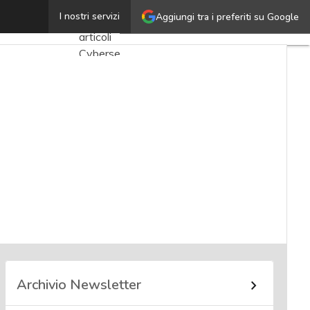
Simone Zanetti
I nostri servizi
Aggiungi tra i preferiti su Google
Ultimi
articoli
Cybersecurity
Nazionale
Malware
e
attacchi
Norme e
adeguamenti
Soluzioni
aziendali
Cultura
cyber
Archivio Newsletter
News,
attualità