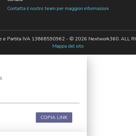
Contatta il nostro team per maggiori informazioni
ale e Partita IVA 13868590962 - © 2026 Nextwork360. AL
Mappa del sito
i.
COPIA LINK