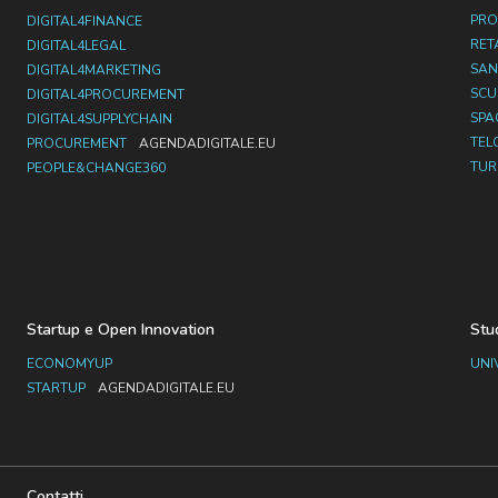
PRO
DIGITAL4FINANCE
RET
DIGITAL4LEGAL
SAN
DIGITAL4MARKETING
SC
DIGITAL4PROCUREMENT
SPA
DIGITAL4SUPPLYCHAIN
TEL
PROCUREMENT
AGENDADIGITALE.EU
TUR
PEOPLE&CHANGE360
Startup e Open Innovation
Stu
ECONOMYUP
UNI
STARTUP
AGENDADIGITALE.EU
Contatti