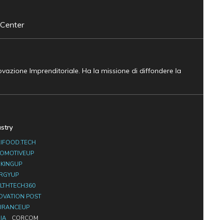
 Center
novazione Imprenditoriale. Ha la missione di diffondere la
ustry
IFOOD.TECH
OMOTIVEUP
KINGUP
RGYUP
LTHTECH360
OVATION POST
URANCEUP
IA
CORCOM