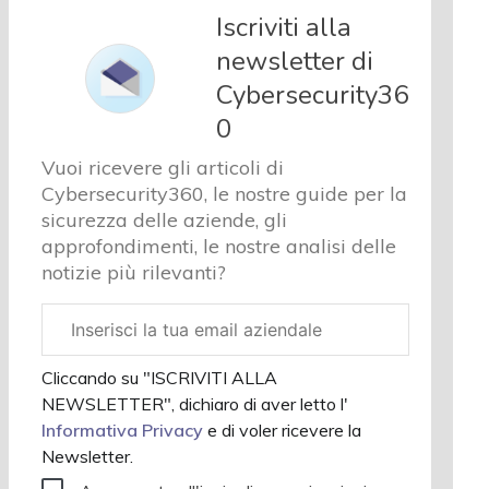
e analisi
Iscriviti alla
Cyber
newsletter di
sicurezza
Cybersecurity36
e privacy
Corsi
0
cybersecurity
Vuoi ricevere gli articoli di
Chi
Cybersecurity360, le nostre guide per la
siamo
sicurezza delle aziende, gli
approfondimenti, le nostre analisi delle
notizie più rilevanti?
Email
aziendale
Cliccando su "ISCRIVITI ALLA
NEWSLETTER", dichiaro di aver letto l'
Informativa Privacy
e di voler ricevere la
Newsletter.