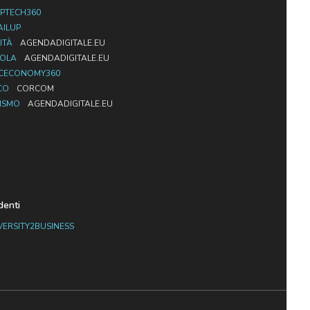
PTECH360
AILUP
ITÀ
AGENDADIGITALE.EU
UOLA
AGENDADIGITALE.EU
CECONOMY360
CO
CORCOM
ISMO
AGENDADIGITALE.EU
denti
VERSITY2BUSINESS