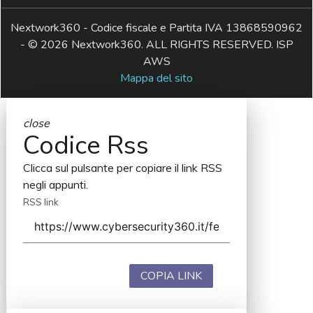
Nextwork360 - Codice fiscale e Partita IVA 13868590962
- © 2026 Nextwork360. ALL RIGHTS RESERVED. ISP
AWS
Mappa del sito
close
Codice Rss
Clicca sul pulsante per copiare il link RSS
negli appunti.
RSS link
COPIA LINK