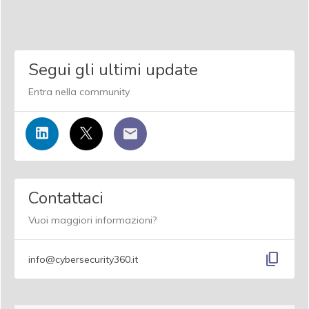
Segui gli ultimi update
Entra nella community
Contattaci
Vuoi maggiori informazioni?
content_copy
info@cybersecurity360.it