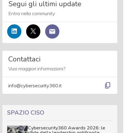
Segui gli ultimi update
Entra nella community
Contattaci
Vuoi maggiori informazioni?
content_copy
info@cybersecurity360.it
SPAZIO CISO
Cybersecurity360 Awards 2026: le
sfide della leadership antifragile