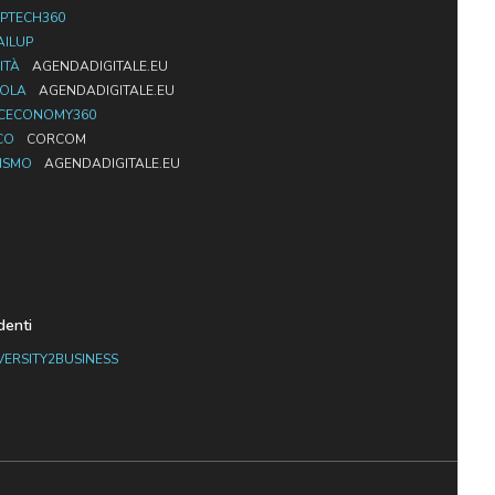
PTECH360
AILUP
ITÀ
AGENDADIGITALE.EU
UOLA
AGENDADIGITALE.EU
CECONOMY360
CO
CORCOM
ISMO
AGENDADIGITALE.EU
denti
VERSITY2BUSINESS