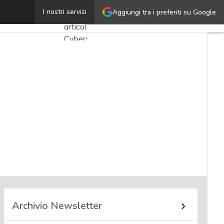
Roberto Faggion
I nostri servizi
Aggiungi tra i preferiti su Google
Ultimi
articoli
Cybersecurity
Nazionale
Malware
e
attacchi
Norme e
adeguamenti
Soluzioni
aziendali
Cultura
cyber
Archivio Newsletter
News,
attualità