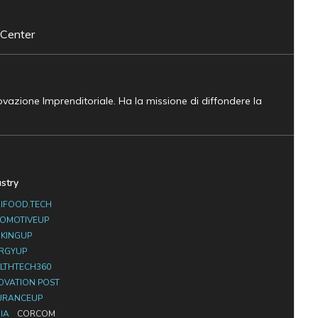
 Center
novazione Imprenditoriale. Ha la missione di diffondere la
ustry
IFOOD.TECH
OMOTIVEUP
KINGUP
RGYUP
LTHTECH360
OVATION POST
URANCEUP
IA
CORCOM