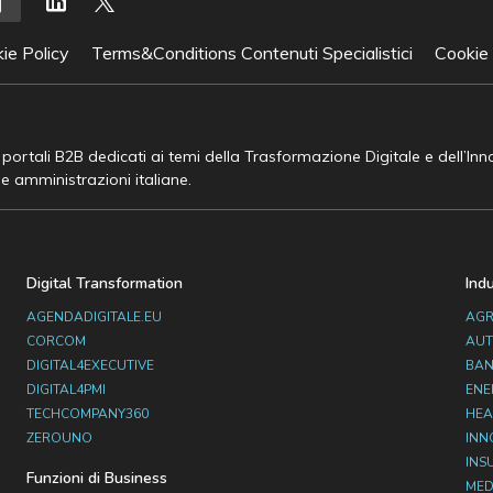
ie Policy
Terms&Conditions Contenuti Specialistici
Cookie
e portali B2B dedicati ai temi della Trasformazione Digitale e dell’In
he amministrazioni italiane.
Digital Transformation
Ind
AGENDADIGITALE.EU
AGR
CORCOM
AUT
DIGITAL4EXECUTIVE
BAN
DIGITAL4PMI
ENE
TECHCOMPANY360
HEA
ZEROUNO
INN
INS
Funzioni di Business
MED