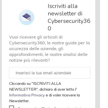
e analisi
Iscriviti alla
Cyber
newsletter di
sicurezza
Cybersecurity36
e privacy
Corsi
0
cybersecurity
Vuoi ricevere gli articoli di
Chi
Cybersecurity360, le nostre guide per la
siamo
sicurezza delle aziende, gli
approfondimenti, le nostre analisi delle
notizie più rilevanti?
Email
aziendale
Cliccando su "ISCRIVITI ALLA
NEWSLETTER", dichiaro di aver letto l'
Informativa Privacy
e di voler ricevere la
Newsletter.