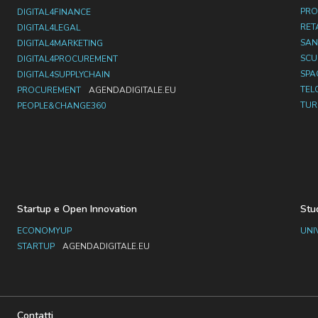
PRO
DIGITAL4FINANCE
RET
DIGITAL4LEGAL
SAN
DIGITAL4MARKETING
SC
DIGITAL4PROCUREMENT
SPA
DIGITAL4SUPPLYCHAIN
TEL
PROCUREMENT
AGENDADIGITALE.EU
TUR
PEOPLE&CHANGE360
Startup e Open Innovation
Stu
ECONOMYUP
UNI
STARTUP
AGENDADIGITALE.EU
Contatti