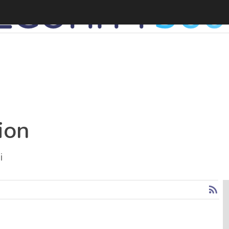
ion
i