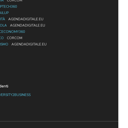
IA
CORCOM
PTECH360
AILUP
ITÀ
AGENDADIGITALE.EU
UOLA
AGENDADIGITALE.EU
CECONOMY360
CO
CORCOM
ISMO
AGENDADIGITALE.EU
denti
VERSITY2BUSINESS