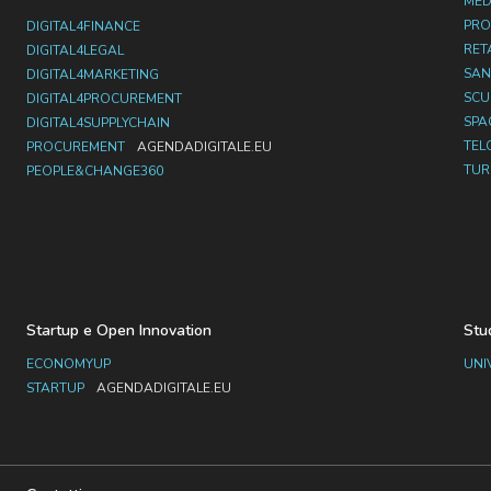
MED
PRO
DIGITAL4FINANCE
RET
DIGITAL4LEGAL
SAN
DIGITAL4MARKETING
SC
DIGITAL4PROCUREMENT
SPA
DIGITAL4SUPPLYCHAIN
TEL
PROCUREMENT
AGENDADIGITALE.EU
TUR
PEOPLE&CHANGE360
Startup e Open Innovation
Stu
ECONOMYUP
UNI
STARTUP
AGENDADIGITALE.EU