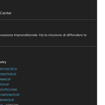
 Center
novazione Imprenditoriale. Ha la missione di diffondere la
ustry
IFOOD.TECH
OMOTIVEUP
KINGUP
RGYUP
LTHTECH360
OVATION POST
URANCEUP