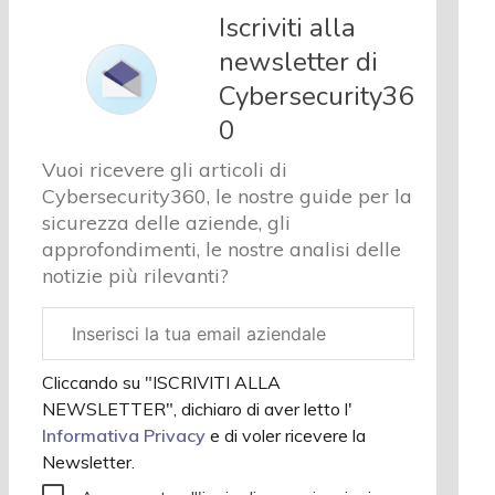
e analisi
Iscriviti alla
Cyber
newsletter di
sicurezza
Cybersecurity36
e privacy
Corsi
0
cybersecurity
Vuoi ricevere gli articoli di
Chi
Cybersecurity360, le nostre guide per la
siamo
sicurezza delle aziende, gli
approfondimenti, le nostre analisi delle
notizie più rilevanti?
Email
aziendale
Cliccando su "ISCRIVITI ALLA
NEWSLETTER", dichiaro di aver letto l'
Informativa Privacy
e di voler ricevere la
Newsletter.