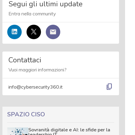
Segui gli ultimi update
Entra nella community
Contattaci
Vuoi maggiori informazioni?
content_copy
info@cybersecurity360.it
SPAZIO CISO
Sovranità digitale e AI: le sfide per la
leadership IT