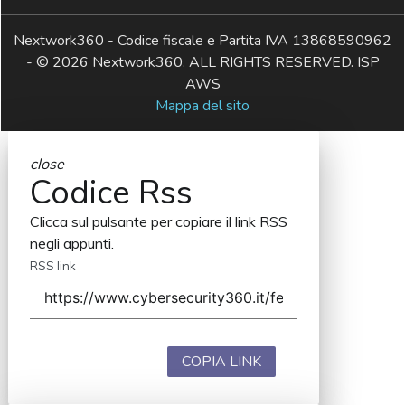
Nextwork360 - Codice fiscale e Partita IVA 13868590962
- © 2026 Nextwork360. ALL RIGHTS RESERVED. ISP
AWS
Mappa del sito
close
Codice Rss
Clicca sul pulsante per copiare il link RSS
negli appunti.
RSS link
COPIA LINK