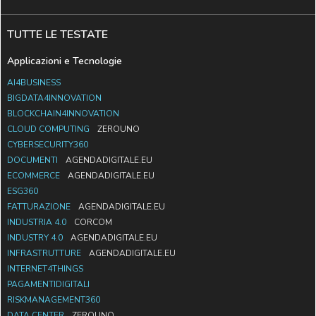
TUTTE LE TESTATE
Applicazioni e Tecnologie
AI4BUSINESS
BIGDATA4INNOVATION
BLOCKCHAIN4INNOVATION
CLOUD COMPUTING
ZEROUNO
CYBERSECURITY360
DOCUMENTI
AGENDADIGITALE.EU
ECOMMERCE
AGENDADIGITALE.EU
ESG360
FATTURAZIONE
AGENDADIGITALE.EU
INDUSTRIA 4.0
CORCOM
INDUSTRY 4.0
AGENDADIGITALE.EU
INFRASTRUTTURE
AGENDADIGITALE.EU
INTERNET4THINGS
PAGAMENTIDIGITALI
RISKMANAGEMENT360
DATA CENTER
ZEROUNO