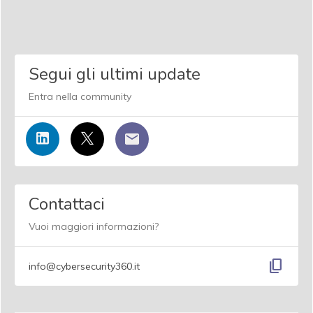
Segui gli ultimi update
Entra nella community
Contattaci
Vuoi maggiori informazioni?
content_copy
info@cybersecurity360.it