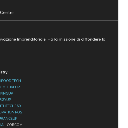
 Center
novazione Imprenditoriale. Ha la missione di diffondere la
ustry
IFOOD.TECH
OMOTIVEUP
KINGUP
RGYUP
LTHTECH360
OVATION POST
URANCEUP
IA
CORCOM