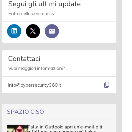
Segui gli ultimi update
Entra nella community
Contattaci
Vuoi maggiori informazioni?
content_copy
info@cybersecurity360.it
SPAZIO CISO
Falla in Outlook: apri un’e-mail e ti
infettano, non servono più link o