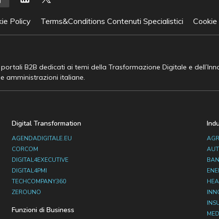
ie Policy
Terms&Conditions Contenuti Specialistici
Cookie
e portali B2B dedicati ai temi della Trasformazione Digitale e dell’In
he amministrazioni italiane.
Digital Transformation
Ind
AGENDADIGITALE.EU
AGR
CORCOM
AUT
DIGITAL4EXECUTIVE
BAN
DIGITAL4PMI
ENE
TECHCOMPANY360
HEA
ZEROUNO
INN
INS
Funzioni di Business
MED