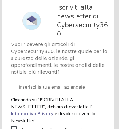
e analisi
Iscriviti alla
Cyber
newsletter di
sicurezza
Cybersecurity36
e privacy
Corsi
0
cybersecurity
Vuoi ricevere gli articoli di
Chi
Cybersecurity360, le nostre guide per la
siamo
sicurezza delle aziende, gli
approfondimenti, le nostre analisi delle
notizie più rilevanti?
Email
aziendale
Cliccando su "ISCRIVITI ALLA
NEWSLETTER", dichiaro di aver letto l'
Informativa Privacy
e di voler ricevere la
Newsletter.