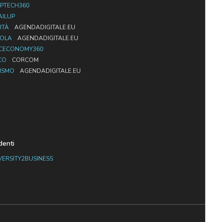
PTECH360
AILUP
ITÀ
AGENDADIGITALE.EU
UOLA
AGENDADIGITALE.EU
CECONOMY360
CO
CORCOM
ISMO
AGENDADIGITALE.EU
denti
VERSITY2BUSINESS