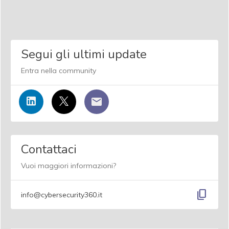
Segui gli ultimi update
Entra nella community
Contattaci
Vuoi maggiori informazioni?
content_copy
info@cybersecurity360.it