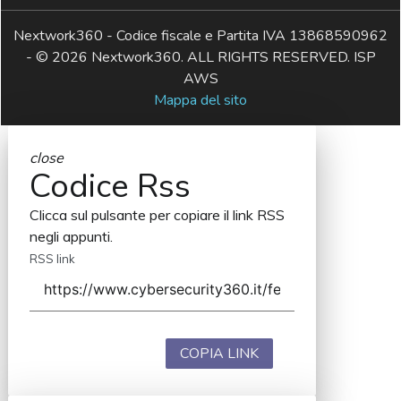
Nextwork360 - Codice fiscale e Partita IVA 13868590962
- © 2026 Nextwork360. ALL RIGHTS RESERVED. ISP
AWS
Mappa del sito
close
Codice Rss
Clicca sul pulsante per copiare il link RSS
negli appunti.
RSS link
COPIA LINK