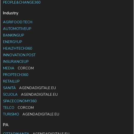
PEOPLE&CHANGE360
Industry
AGRIFOOD.TECH
AUTOMOTIVEUP
BANKINGUP
ENERGYUP
HEALTHTECH360
INNOVATION POST
INSURANCEUP
MEDIA
CORCOM
PROPTECH360
RETAILUP
SANITÀ
AGENDADIGITALE.EU
SCUOLA
AGENDADIGITALE.EU
SPACECONOMY360
TELCO
CORCOM
TURISMO
AGENDADIGITALE.EU
PA
CITTADINANZA
AGENDADIGITALE.EU