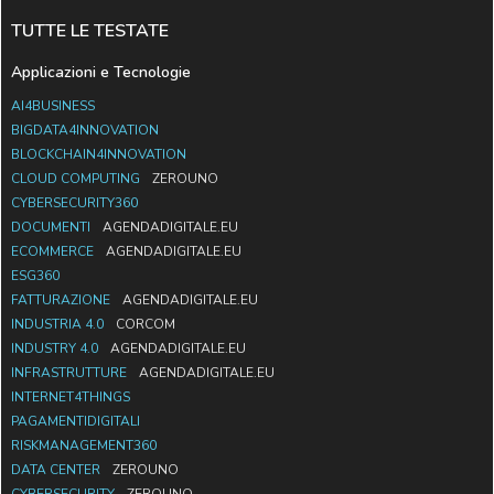
TUTTE LE TESTATE
Applicazioni e Tecnologie
AI4BUSINESS
BIGDATA4INNOVATION
BLOCKCHAIN4INNOVATION
CLOUD COMPUTING
ZEROUNO
CYBERSECURITY360
DOCUMENTI
AGENDADIGITALE.EU
ECOMMERCE
AGENDADIGITALE.EU
ESG360
FATTURAZIONE
AGENDADIGITALE.EU
INDUSTRIA 4.0
CORCOM
INDUSTRY 4.0
AGENDADIGITALE.EU
INFRASTRUTTURE
AGENDADIGITALE.EU
INTERNET4THINGS
PAGAMENTIDIGITALI
RISKMANAGEMENT360
DATA CENTER
ZEROUNO
CYBERSECURITY
ZEROUNO