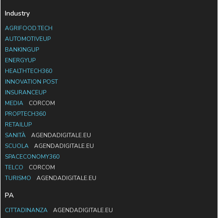
Industry
AGRIFOOD.TECH
AUTOMOTIVEUP
BANKINGUP
ENERGYUP
HEALTHTECH360
INNOVATION POST
INSURANCEUP
MEDIA
CORCOM
PROPTECH360
RETAILUP
SANITÀ
AGENDADIGITALE.EU
SCUOLA
AGENDADIGITALE.EU
SPACECONOMY360
TELCO
CORCOM
TURISMO
AGENDADIGITALE.EU
PA
CITTADINANZA
AGENDADIGITALE.EU