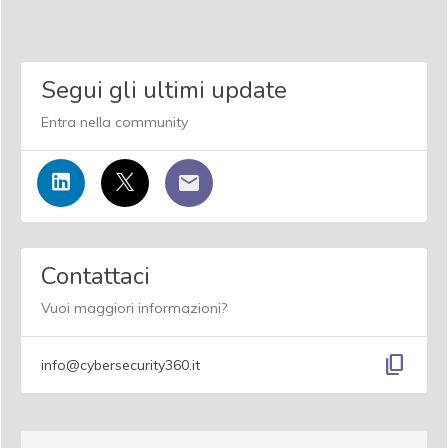
Segui gli ultimi update
Entra nella community
Contattaci
Vuoi maggiori informazioni?
content_copy
info@cybersecurity360.it