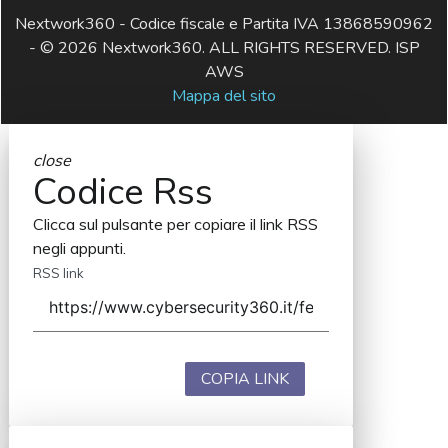
Nextwork360 - Codice fiscale e Partita IVA 13868590962
- © 2026 Nextwork360. ALL RIGHTS RESERVED. ISP
AWS
Mappa del sito
close
Codice Rss
Clicca sul pulsante per copiare il link RSS
negli appunti.
RSS link
COPIA LINK