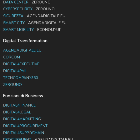
DATA CENTER
ZEROUNO
CYBERSECURITY
ZEROUNO
SICUREZZA
AGENDADIGITALE.EU
SMART CITY
AGENDADIGITALE.EU
SMART MOBILITY
ECONOMYUP
Digital Transformation
AGENDADIGITALE.EU
CORCOM
DIGITAL4EXECUTIVE
DIGITAL4PMI
TECHCOMPANY360
ZEROUNO
Funzioni di Business
DIGITAL4FINANCE
DIGITAL4LEGAL
DIGITAL4MARKETING
DIGITAL4PROCUREMENT
DIGITAL4SUPPLYCHAIN
PROCUREMENT
AGENDADIGITALE.EU