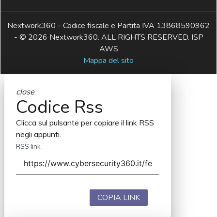
Nextwork360 - Codice fiscale e Partita IVA 13868590962
- © 2026 Nextwork360. ALL RIGHTS RESERVED. ISP
AWS
Mappa del sito
close
Codice Rss
Clicca sul pulsante per copiare il link RSS
negli appunti.
RSS link
COPIA LINK