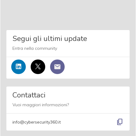
Segui gli ultimi update
Entra nella community
Contattaci
Vuoi maggiori informazioni?
content_copy
info@cybersecurity360.it