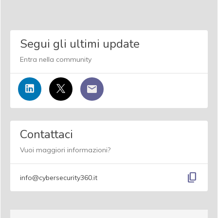
Segui gli ultimi update
Entra nella community
Contattaci
Vuoi maggiori informazioni?
content_copy
info@cybersecurity360.it