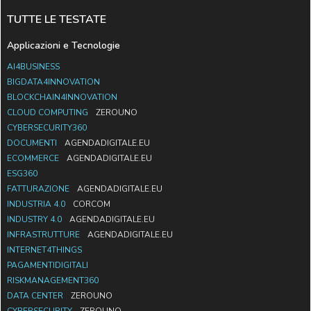
TUTTE LE TESTATE
Applicazioni e Tecnologie
AI4BUSINESS
BIGDATA4INNOVATION
BLOCKCHAIN4INNOVATION
CLOUD COMPUTING
ZEROUNO
CYBERSECURITY360
DOCUMENTI
AGENDADIGITALE.EU
ECOMMERCE
AGENDADIGITALE.EU
ESG360
FATTURAZIONE
AGENDADIGITALE.EU
INDUSTRIA 4.0
CORCOM
INDUSTRY 4.0
AGENDADIGITALE.EU
INFRASTRUTTURE
AGENDADIGITALE.EU
INTERNET4THINGS
PAGAMENTIDIGITALI
RISKMANAGEMENT360
DATA CENTER
ZEROUNO
CYBERSECURITY
ZEROUNO