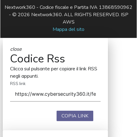
Nextwork360 - Codice fiscale e Partita IVA 13868590962
- © 2026 Nextwork360. ALL RIGHTS RESERVED. ISP
AWS
Mappa del sito
close
Codice Rss
Clicca sul pulsante per copiare il link RSS
negli appunti.
RSS link
COPIA LINK