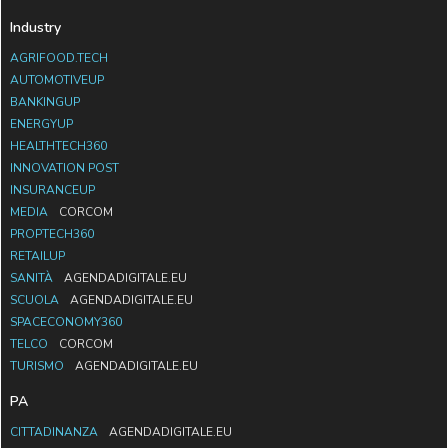
Industry
AGRIFOOD.TECH
AUTOMOTIVEUP
BANKINGUP
ENERGYUP
HEALTHTECH360
INNOVATION POST
INSURANCEUP
MEDIA
CORCOM
PROPTECH360
RETAILUP
SANITÀ
AGENDADIGITALE.EU
SCUOLA
AGENDADIGITALE.EU
SPACECONOMY360
TELCO
CORCOM
TURISMO
AGENDADIGITALE.EU
PA
CITTADINANZA
AGENDADIGITALE.EU