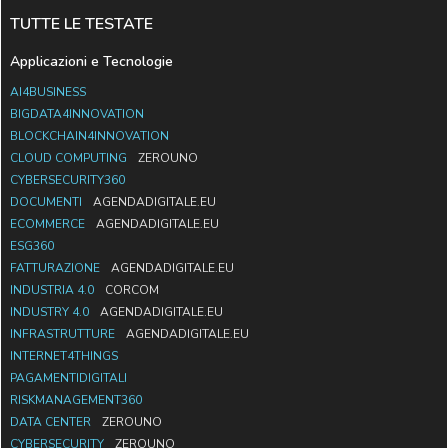
TUTTE LE TESTATE
Applicazioni e Tecnologie
AI4BUSINESS
BIGDATA4INNOVATION
BLOCKCHAIN4INNOVATION
CLOUD COMPUTING
ZEROUNO
CYBERSECURITY360
DOCUMENTI
AGENDADIGITALE.EU
ECOMMERCE
AGENDADIGITALE.EU
ESG360
FATTURAZIONE
AGENDADIGITALE.EU
INDUSTRIA 4.0
CORCOM
INDUSTRY 4.0
AGENDADIGITALE.EU
INFRASTRUTTURE
AGENDADIGITALE.EU
INTERNET4THINGS
PAGAMENTIDIGITALI
RISKMANAGEMENT360
DATA CENTER
ZEROUNO
CYBERSECURITY
ZEROUNO