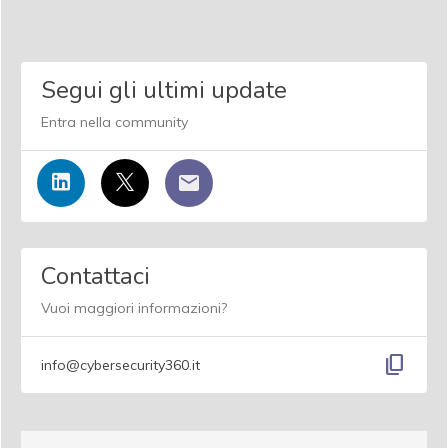
Segui gli ultimi update
Entra nella community
Contattaci
Vuoi maggiori informazioni?
content_copy
info@cybersecurity360.it