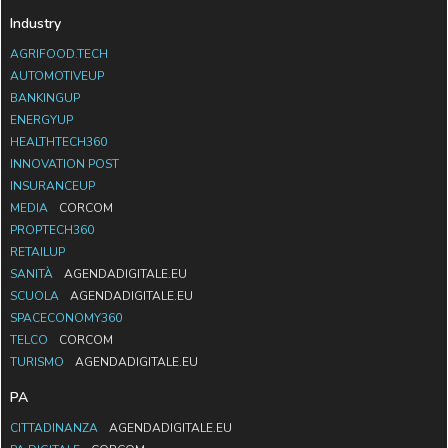
Industry
AGRIFOOD.TECH
AUTOMOTIVEUP
BANKINGUP
ENERGYUP
HEALTHTECH360
INNOVATION POST
INSURANCEUP
MEDIA
CORCOM
PROPTECH360
RETAILUP
SANITÀ
AGENDADIGITALE.EU
SCUOLA
AGENDADIGITALE.EU
SPACECONOMY360
TELCO
CORCOM
TURISMO
AGENDADIGITALE.EU
PA
CITTADINANZA
AGENDADIGITALE.EU