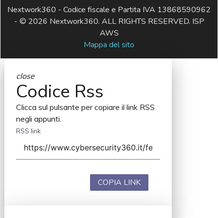
Nextwork360 - Codice fiscale e Partita IVA 13868590962
- © 2026 Nextwork360. ALL RIGHTS RESERVED. ISP
AWS
Mappa del sito
close
Codice Rss
Clicca sul pulsante per copiare il link RSS
negli appunti.
RSS link
COPIA LINK