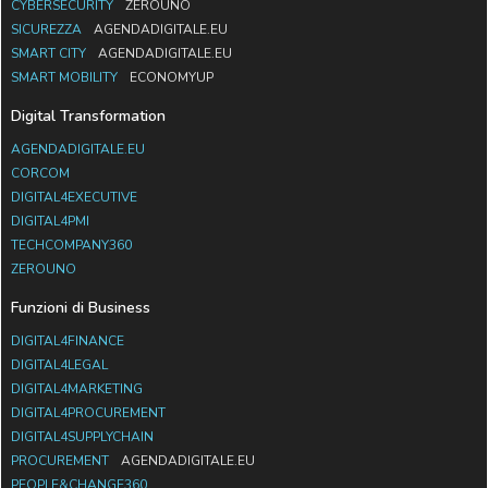
CYBERSECURITY
ZEROUNO
SICUREZZA
AGENDADIGITALE.EU
SMART CITY
AGENDADIGITALE.EU
SMART MOBILITY
ECONOMYUP
Digital Transformation
AGENDADIGITALE.EU
CORCOM
DIGITAL4EXECUTIVE
DIGITAL4PMI
TECHCOMPANY360
ZEROUNO
Funzioni di Business
DIGITAL4FINANCE
DIGITAL4LEGAL
DIGITAL4MARKETING
DIGITAL4PROCUREMENT
DIGITAL4SUPPLYCHAIN
PROCUREMENT
AGENDADIGITALE.EU
PEOPLE&CHANGE360