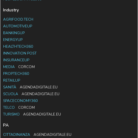
Industry
AGRIFOOD.TECH
AUTOMOTIVEUP
BANKINGUP
ENERGYUP
HEALTHTECH360
INNOVATION POST
INSURANCEUP
MEDIA
CORCOM
PROPTECH360
RETAILUP
SANITÀ
AGENDADIGITALE.EU
SCUOLA
AGENDADIGITALE.EU
SPACECONOMY360
TELCO
CORCOM
TURISMO
AGENDADIGITALE.EU
PA
CITTADINANZA
AGENDADIGITALE.EU