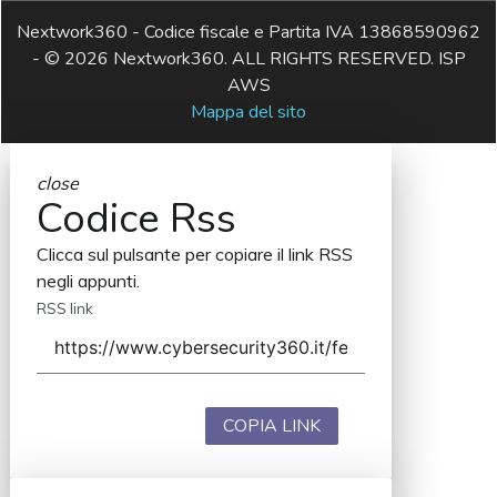
Nextwork360 - Codice fiscale e Partita IVA 13868590962
- © 2026 Nextwork360. ALL RIGHTS RESERVED. ISP
AWS
Mappa del sito
close
Codice Rss
Clicca sul pulsante per copiare il link RSS
negli appunti.
RSS link
COPIA LINK