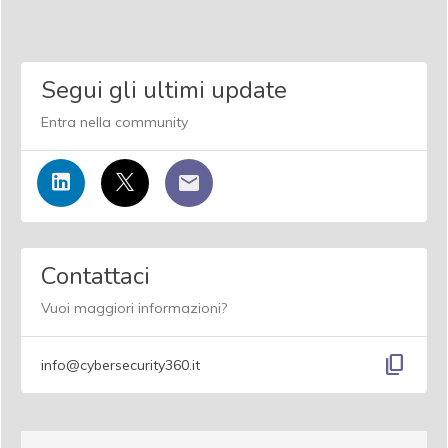
Segui gli ultimi update
Entra nella community
Contattaci
Vuoi maggiori informazioni?
content_copy
info@cybersecurity360.it