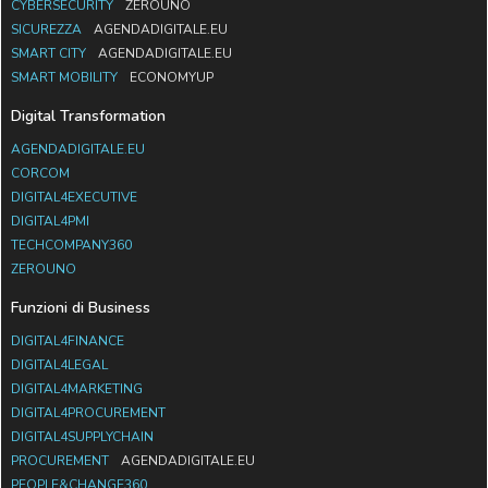
CYBERSECURITY
ZEROUNO
SICUREZZA
AGENDADIGITALE.EU
SMART CITY
AGENDADIGITALE.EU
SMART MOBILITY
ECONOMYUP
Digital Transformation
AGENDADIGITALE.EU
CORCOM
DIGITAL4EXECUTIVE
DIGITAL4PMI
TECHCOMPANY360
ZEROUNO
Funzioni di Business
DIGITAL4FINANCE
DIGITAL4LEGAL
DIGITAL4MARKETING
DIGITAL4PROCUREMENT
DIGITAL4SUPPLYCHAIN
PROCUREMENT
AGENDADIGITALE.EU
PEOPLE&CHANGE360