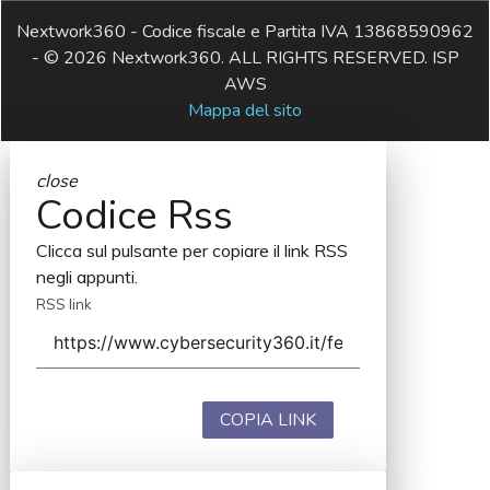
Nextwork360 - Codice fiscale e Partita IVA 13868590962
- © 2026 Nextwork360. ALL RIGHTS RESERVED. ISP
AWS
Mappa del sito
close
Codice Rss
Clicca sul pulsante per copiare il link RSS
negli appunti.
RSS link
COPIA LINK