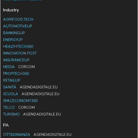
Industry
AGRIFOOD.TECH
AUTOMOTIVEUP
BANKINGUP
ENERGYUP
HEALTHTECH360
INNOVATION POST
INSURANCEUP
MEDIA
CORCOM
PROPTECH360
RETAILUP
SANITÀ
AGENDADIGITALE.EU
SCUOLA
AGENDADIGITALE.EU
SPACECONOMY360
TELCO
CORCOM
TURISMO
AGENDADIGITALE.EU
PA
CITTADINANZA
AGENDADIGITALE.EU