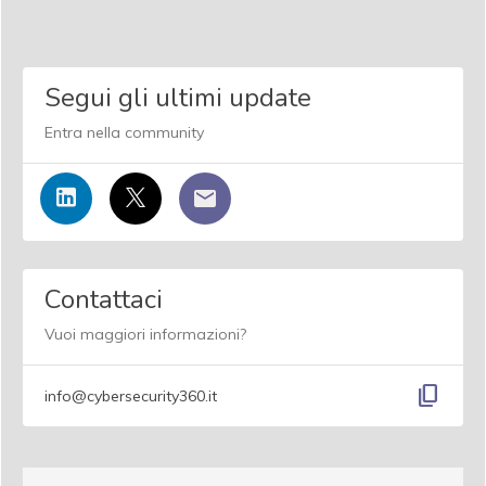
Segui gli ultimi update
Entra nella community
Contattaci
Vuoi maggiori informazioni?
content_copy
info@cybersecurity360.it