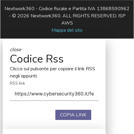
Nextwork360 - Codice fiscale e Partita IVA 13868590962
- © 2026 Nextwork360. ALL RIGHTS RESERVED. ISP
AWS
Mappa del sito
close
Codice Rss
Clicca sul pulsante per copiare il link RSS
negli appunti.
RSS link
COPIA LINK