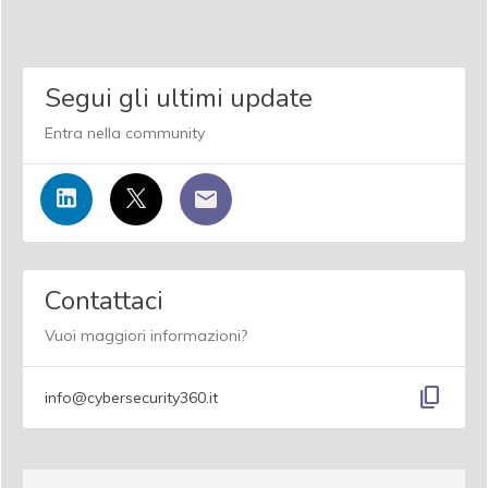
Segui gli ultimi update
Entra nella community
Contattaci
Vuoi maggiori informazioni?
content_copy
info@cybersecurity360.it