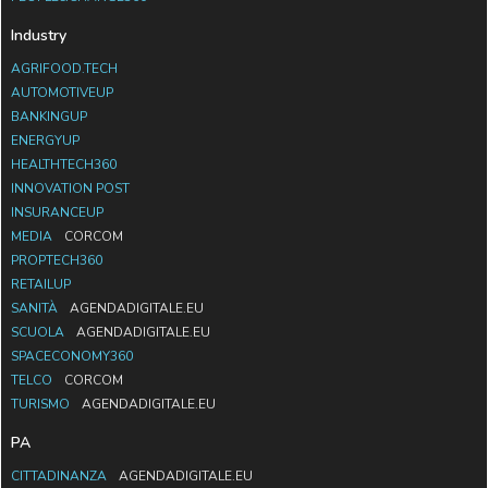
Industry
AGRIFOOD.TECH
AUTOMOTIVEUP
BANKINGUP
ENERGYUP
HEALTHTECH360
INNOVATION POST
INSURANCEUP
MEDIA
CORCOM
PROPTECH360
RETAILUP
SANITÀ
AGENDADIGITALE.EU
SCUOLA
AGENDADIGITALE.EU
SPACECONOMY360
TELCO
CORCOM
TURISMO
AGENDADIGITALE.EU
PA
CITTADINANZA
AGENDADIGITALE.EU