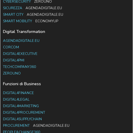
CYBERSECURITY
ZEROUNO
SICUREZZA
AGENDADIGITALE.EU
SMART CITY
AGENDADIGITALE.EU
SMART MOBILITY
ECONOMYUP
Digital Transformation
AGENDADIGITALE.EU
CORCOM
DIGITAL4EXECUTIVE
DIGITAL4PMI
TECHCOMPANY360
ZEROUNO
Funzioni di Business
DIGITAL4FINANCE
DIGITAL4LEGAL
DIGITAL4MARKETING
DIGITAL4PROCUREMENT
DIGITAL4SUPPLYCHAIN
PROCUREMENT
AGENDADIGITALE.EU
PEOPLE&CHANGE360