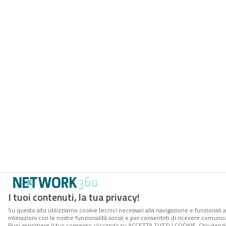
I tuoi contenuti, la tua privacy!
Su questo sito utilizziamo cookie tecnici necessari alla navigazione e funzionali a
interazioni con le nostre funzionalità social e per consentirti di ricevere comunica
Puoi esprimere il tuo consenso cliccando su ACCETTA TUTTI I COOKIE. Chiudendo 