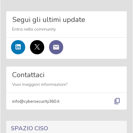
Segui gli ultimi update
Entra nella community
Contattaci
Vuoi maggiori informazioni?
content_copy
info@cybersecurity360.it
SPAZIO CISO