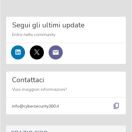
Segui gli ultimi update
Entra nella community
Contattaci
Vuoi maggiori informazioni?
content_copy
info@cybersecurity360.it