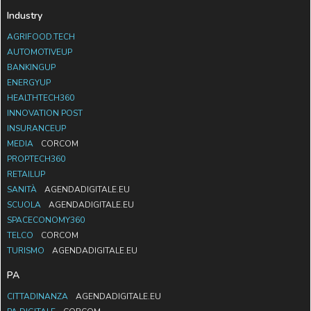
Industry
AGRIFOOD.TECH
AUTOMOTIVEUP
BANKINGUP
ENERGYUP
HEALTHTECH360
INNOVATION POST
INSURANCEUP
MEDIA
CORCOM
PROPTECH360
RETAILUP
SANITÀ
AGENDADIGITALE.EU
SCUOLA
AGENDADIGITALE.EU
SPACECONOMY360
TELCO
CORCOM
TURISMO
AGENDADIGITALE.EU
PA
CITTADINANZA
AGENDADIGITALE.EU