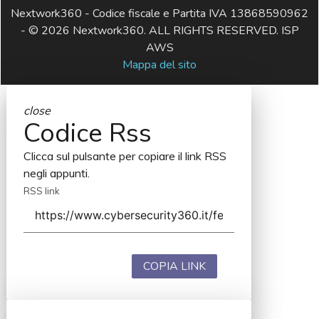
Nextwork360 - Codice fiscale e Partita IVA 13868590962
- © 2026 Nextwork360. ALL RIGHTS RESERVED. ISP
AWS
Mappa del sito
close
Codice Rss
Clicca sul pulsante per copiare il link RSS
negli appunti.
RSS link
COPIA LINK