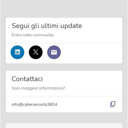
Segui gli ultimi update
Entra nella community
Contattaci
Vuoi maggiori informazioni?
content_copy
info@cybersecurity360.it