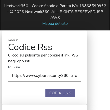
Nextwork360 - Codice fiscale e Partita IVA 13868590962
- © 2026 Nextwork360. ALL RIGHTS RESERVED. ISP
AWS
Mappa del sito
close
Codice Rss
Clicca sul pulsante per copiare il link RSS
negli appunti.
RSS link
COPIA LINK