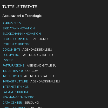
TUTTE LE TESTATE
Applicazioni e Tecnologie
AI4BUSINESS
BIGDATA4INNOVATION
BLOCKCHAIN4INNOVATION
CLOUD COMPUTING
ZEROUNO
CYBERSECURITY360
DOCUMENTI
AGENDADIGITALE.EU
ECOMMERCE
AGENDADIGITALE.EU
ESG360
FATTURAZIONE
AGENDADIGITALE.EU
INDUSTRIA 4.0
CORCOM
INDUSTRY 4.0
AGENDADIGITALE.EU
INFRASTRUTTURE
AGENDADIGITALE.EU
INTERNET4THINGS
PAGAMENTIDIGITALI
RISKMANAGEMENT360
DATA CENTER
ZEROUNO
CYBERSECURITY
ZEROUNO