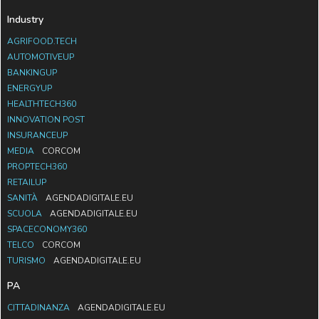
Industry
AGRIFOOD.TECH
AUTOMOTIVEUP
BANKINGUP
ENERGYUP
HEALTHTECH360
INNOVATION POST
INSURANCEUP
MEDIA
CORCOM
PROPTECH360
RETAILUP
SANITÀ
AGENDADIGITALE.EU
SCUOLA
AGENDADIGITALE.EU
SPACECONOMY360
TELCO
CORCOM
TURISMO
AGENDADIGITALE.EU
PA
CITTADINANZA
AGENDADIGITALE.EU