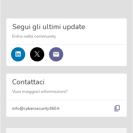
Segui gli ultimi update
Entra nella community
Contattaci
Vuoi maggiori informazioni?
content_copy
info@cybersecurity360.it