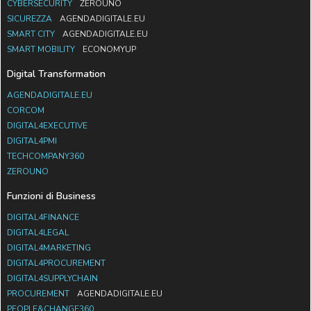
CYBERSECURITY
ZEROUNO
SICUREZZA
AGENDADIGITALE.EU
SMART CITY
AGENDADIGITALE.EU
SMART MOBILITY
ECONOMYUP
Digital Transformation
AGENDADIGITALE.EU
CORCOM
DIGITAL4EXECUTIVE
DIGITAL4PMI
TECHCOMPANY360
ZEROUNO
Funzioni di Business
DIGITAL4FINANCE
DIGITAL4LEGAL
DIGITAL4MARKETING
DIGITAL4PROCUREMENT
DIGITAL4SUPPLYCHAIN
PROCUREMENT
AGENDADIGITALE.EU
PEOPLE&CHANGE360