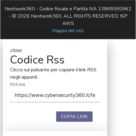
Nextwork360 - Codice fiscale e Partita IVA 13868590962
- © 2026 Nextwork360. ALL RIGHTS RESERVED. ISP
AWS
Mappa del sito
close
Codice Rss
Clicca sul pulsante per copiare il link RSS
negli appunti.
RSS link
COPIA LINK