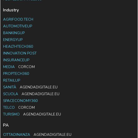
Industry
AGRIFOOD.TECH
AUTOMOTIVEUP
BANKINGUP
ENERGYUP
HEALTHTECH360
INNOVATION POST
INSURANCEUP
MEDIA
CORCOM
PROPTECH360
RETAILUP
SANITÀ
AGENDADIGITALE.EU
SCUOLA
AGENDADIGITALE.EU
SPACECONOMY360
TELCO
CORCOM
TURISMO
AGENDADIGITALE.EU
PA
CITTADINANZA
AGENDADIGITALE.EU