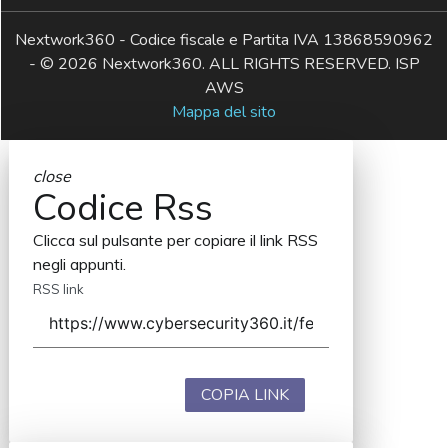
Nextwork360 - Codice fiscale e Partita IVA 13868590962
- © 2026 Nextwork360. ALL RIGHTS RESERVED. ISP
AWS
Mappa del sito
close
Codice Rss
Clicca sul pulsante per copiare il link RSS
negli appunti.
RSS link
COPIA LINK