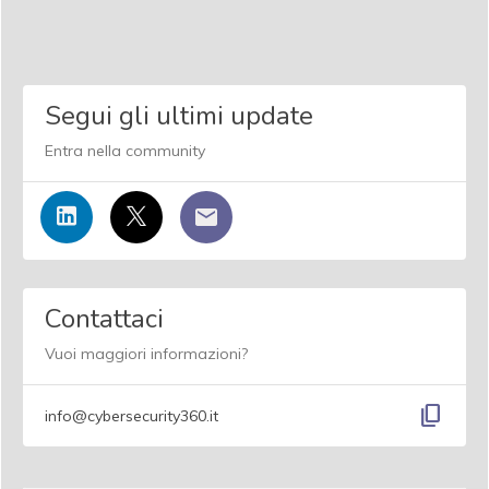
Segui gli ultimi update
Entra nella community
Contattaci
Vuoi maggiori informazioni?
content_copy
info@cybersecurity360.it