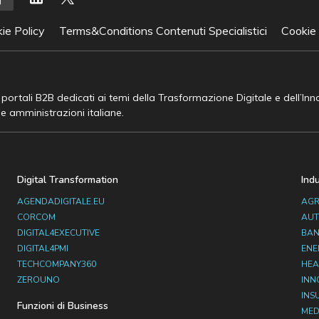
ie Policy
Terms&Conditions Contenuti Specialistici
Cookie
e portali B2B dedicati ai temi della Trasformazione Digitale e dell’In
he amministrazioni italiane.
Digital Transformation
Ind
AGENDADIGITALE.EU
AGR
CORCOM
AUT
DIGITAL4EXECUTIVE
BAN
DIGITAL4PMI
ENE
TECHCOMPANY360
HEA
ZEROUNO
INN
INS
Funzioni di Business
MED