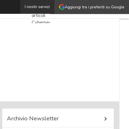
Nicola Grandis
I nostri servizi
Aggiungi tra i preferiti su Google
Ultimi
articoli
Cybersecurity
Nazionale
Malware
e
attacchi
Norme e
adeguamenti
Soluzioni
aziendali
Cultura
cyber
Archivio Newsletter
News,
attualità