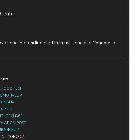
 Center
novazione Imprenditoriale. Ha la missione di diffondere la
ustry
IFOOD.TECH
OMOTIVEUP
KINGUP
RGYUP
LTHTECH360
OVATION POST
URANCEUP
IA
CORCOM