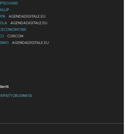
PTECH360
AILUP
ITÀ
AGENDADIGITALE.EU
UOLA
AGENDADIGITALE.EU
CECONOMY360
CO
CORCOM
ISMO
AGENDADIGITALE.EU
denti
VERSITY2BUSINESS