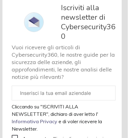
e analisi
Iscriviti alla
Cyber
newsletter di
sicurezza
Cybersecurity36
e privacy
Corsi
0
cybersecurity
Vuoi ricevere gli articoli di
Chi
Cybersecurity360, le nostre guide per la
siamo
sicurezza delle aziende, gli
approfondimenti, le nostre analisi delle
notizie più rilevanti?
Email
aziendale
Cliccando su "ISCRIVITI ALLA
NEWSLETTER", dichiaro di aver letto l'
Informativa Privacy
e di voler ricevere la
Newsletter.