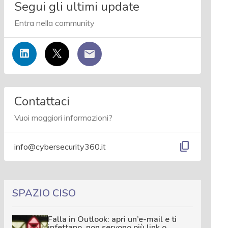
Segui gli ultimi update
Entra nella community
Contattaci
Vuoi maggiori informazioni?
content_copy
info@cybersecurity360.it
SPAZIO CISO
Falla in Outlook: apri un’e-mail e ti
infettano, non servono più link o