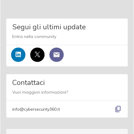
Segui gli ultimi update
Entra nella community
Contattaci
Vuoi maggiori informazioni?
content_copy
info@cybersecurity360.it