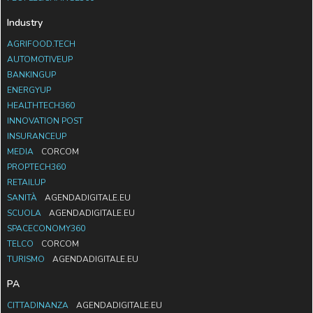
Industry
AGRIFOOD.TECH
AUTOMOTIVEUP
BANKINGUP
ENERGYUP
HEALTHTECH360
INNOVATION POST
INSURANCEUP
MEDIA
CORCOM
PROPTECH360
RETAILUP
SANITÀ
AGENDADIGITALE.EU
SCUOLA
AGENDADIGITALE.EU
SPACECONOMY360
TELCO
CORCOM
TURISMO
AGENDADIGITALE.EU
PA
CITTADINANZA
AGENDADIGITALE.EU