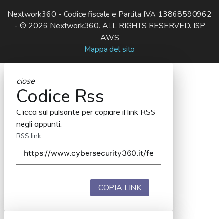
Nextwork360 - Codice fiscale e Partita IVA 13868590962
- © 2026 Nextwork360. ALL RIGHTS RESERVED. ISP
AWS
Mappa del sito
close
Codice Rss
Clicca sul pulsante per copiare il link RSS
negli appunti.
RSS link
COPIA LINK