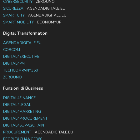
CYBERSECURITY
ZEROUNO
SICUREZZA
AGENDADIGITALE.EU
SMART CITY
AGENDADIGITALE.EU
SMART MOBILITY
ECONOMYUP
Digital Transformation
AGENDADIGITALE.EU
CORCOM
DIGITAL4EXECUTIVE
DIGITAL4PMI
TECHCOMPANY360
ZEROUNO
Funzioni di Business
DIGITAL4FINANCE
DIGITAL4LEGAL
DIGITAL4MARKETING
DIGITAL4PROCUREMENT
DIGITAL4SUPPLYCHAIN
PROCUREMENT
AGENDADIGITALE.EU
PEOPLE&CHANGE360