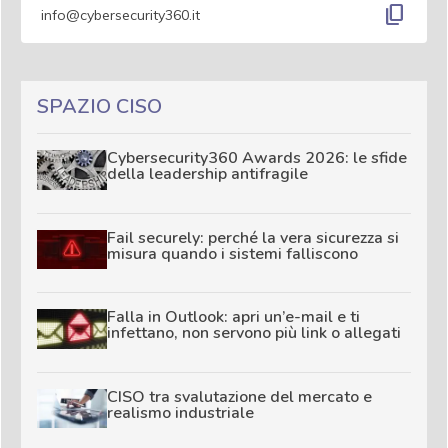
content_copy
info@cybersecurity360.it
SPAZIO CISO
Cybersecurity360 Awards 2026: le sfide
della leadership antifragile
Fail securely: perché la vera sicurezza si
misura quando i sistemi falliscono
Falla in Outlook: apri un’e-mail e ti
infettano, non servono più link o allegati
CISO tra svalutazione del mercato e
realismo industriale