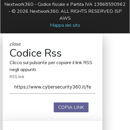
Nextwork360 - Codice fiscale e Partita IVA 13868590962
- © 2026 Nextwork360. ALL RIGHTS RESERVED. ISP
AWS
Mappa del sito
close
Codice Rss
Clicca sul pulsante per copiare il link RSS
negli appunti.
RSS link
COPIA LINK