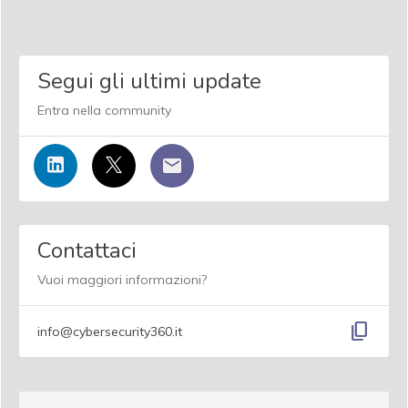
Segui gli ultimi update
Entra nella community
Contattaci
Vuoi maggiori informazioni?
content_copy
info@cybersecurity360.it