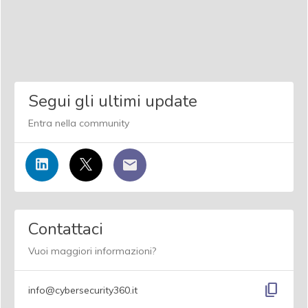
Segui gli ultimi update
Entra nella community
Contattaci
Vuoi maggiori informazioni?
content_copy
info@cybersecurity360.it