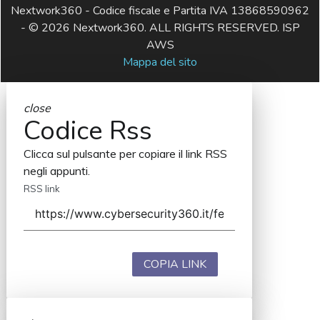
Nextwork360 - Codice fiscale e Partita IVA 13868590962
- © 2026 Nextwork360. ALL RIGHTS RESERVED. ISP
AWS
Mappa del sito
close
Codice Rss
Clicca sul pulsante per copiare il link RSS
negli appunti.
RSS link
COPIA LINK