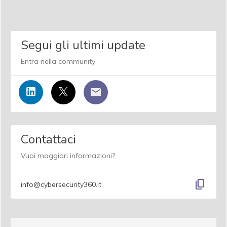
Segui gli ultimi update
Entra nella community
Contattaci
Vuoi maggiori informazioni?
content_copy
info@cybersecurity360.it