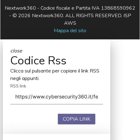
Nextwork360 - Codice fiscale e Partita IVA 13868590962
- © 2026 Nextwork360. ALL RIGHTS RESERVED. ISP
AWS
Mappa del sito
close
Codice Rss
Clicca sul pulsante per copiare il link RSS
negli appunti.
RSS link
COPIA LINK