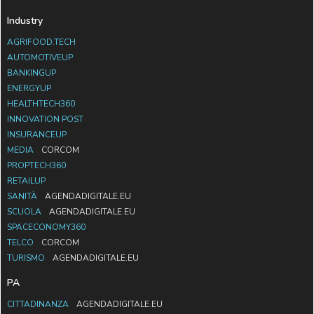
Industry
AGRIFOOD.TECH
AUTOMOTIVEUP
BANKINGUP
ENERGYUP
HEALTHTECH360
INNOVATION POST
INSURANCEUP
MEDIA
CORCOM
PROPTECH360
RETAILUP
SANITÀ
AGENDADIGITALE.EU
SCUOLA
AGENDADIGITALE.EU
SPACECONOMY360
TELCO
CORCOM
TURISMO
AGENDADIGITALE.EU
PA
CITTADINANZA
AGENDADIGITALE.EU