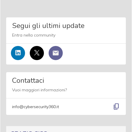
Segui gli ultimi update
Entra nella community
Contattaci
Vuoi maggiori informazioni?
content_copy
info@cybersecurity360.it