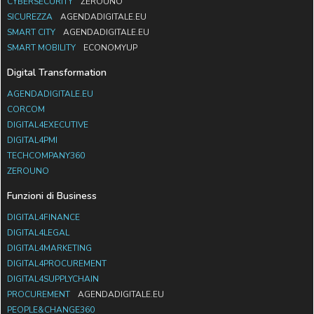
CYBERSECURITY
ZEROUNO
SICUREZZA
AGENDADIGITALE.EU
SMART CITY
AGENDADIGITALE.EU
SMART MOBILITY
ECONOMYUP
Digital Transformation
AGENDADIGITALE.EU
CORCOM
DIGITAL4EXECUTIVE
DIGITAL4PMI
TECHCOMPANY360
ZEROUNO
Funzioni di Business
DIGITAL4FINANCE
DIGITAL4LEGAL
DIGITAL4MARKETING
DIGITAL4PROCUREMENT
DIGITAL4SUPPLYCHAIN
PROCUREMENT
AGENDADIGITALE.EU
PEOPLE&CHANGE360