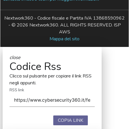
Nextwork360 - Codice fiscale e Partita IVA 13868590962
- © 2026 Nextwork360. ALL RIGHTS RESERVED. ISP
AWS
Mappa del sito
close
Codice Rss
Clicca sul pulsante per copiare il link RSS
negli appunti.
RSS link
COPIA LINK