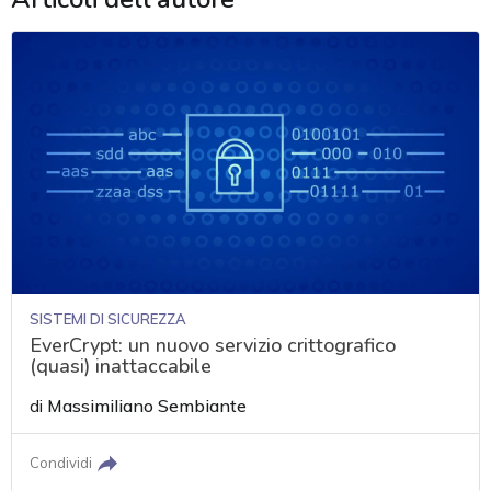
SISTEMI DI SICUREZZA
EverCrypt: un nuovo servizio crittografico
(quasi) inattaccabile
di
Massimiliano Sembiante
Condividi
acy