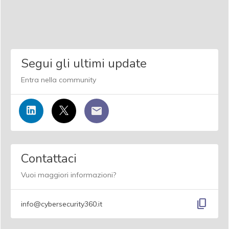
Segui gli ultimi update
Entra nella community
Contattaci
Vuoi maggiori informazioni?
content_copy
info@cybersecurity360.it