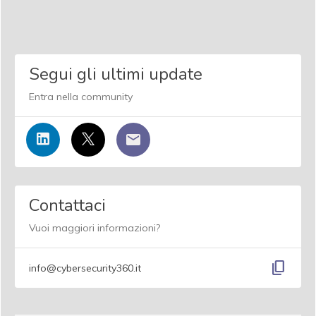
Segui gli ultimi update
Entra nella community
Contattaci
Vuoi maggiori informazioni?
content_copy
info@cybersecurity360.it