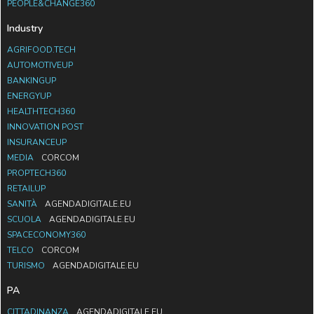
PEOPLE&CHANGE360
Industry
AGRIFOOD.TECH
AUTOMOTIVEUP
BANKINGUP
ENERGYUP
HEALTHTECH360
INNOVATION POST
INSURANCEUP
MEDIA
CORCOM
PROPTECH360
RETAILUP
SANITÀ
AGENDADIGITALE.EU
SCUOLA
AGENDADIGITALE.EU
SPACECONOMY360
TELCO
CORCOM
TURISMO
AGENDADIGITALE.EU
PA
CITTADINANZA
AGENDADIGITALE.EU