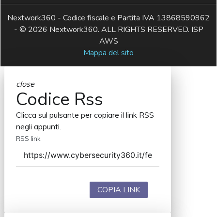
Nextwork360 - Codice fiscale e Partita IVA 13868590962
- © 2026 Nextwork360. ALL RIGHTS RESERVED. ISP
AWS
Mappa del sito
close
Codice Rss
Clicca sul pulsante per copiare il link RSS
negli appunti.
RSS link
COPIA LINK