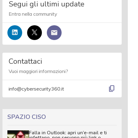
Segui gli ultimi update
Entra nella community
Contattaci
Vuoi maggiori informazioni?
content_copy
info@cybersecurity360.it
SPAZIO CISO
Falla in Outlook: apri un’e-mail e ti
infettano, non servono più link o