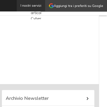
Marilena Hyeraci
I nostri servizi
Aggiungi tra i preferiti su Google
Ultimi
articoli
Cybersecurity
Nazionale
Malware
e
attacchi
Norme e
adeguamenti
Soluzioni
aziendali
Cultura
cyber
Archivio Newsletter
News,
attualità