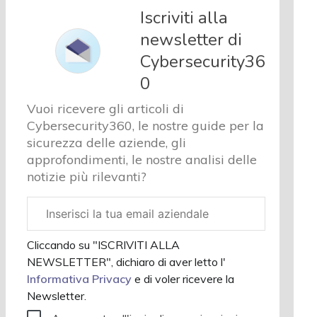
e analisi
Iscriviti alla
Cyber
newsletter di
sicurezza
Cybersecurity36
e privacy
Corsi
0
cybersecurity
Vuoi ricevere gli articoli di
Chi
Cybersecurity360, le nostre guide per la
siamo
sicurezza delle aziende, gli
approfondimenti, le nostre analisi delle
notizie più rilevanti?
Email
aziendale
Cliccando su "ISCRIVITI ALLA
NEWSLETTER", dichiaro di aver letto l'
Informativa Privacy
e di voler ricevere la
Newsletter.