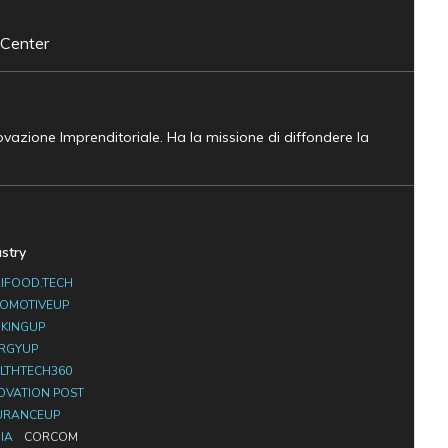
 Center
novazione Imprenditoriale. Ha la missione di diffondere la
ustry
IFOOD.TECH
OMOTIVEUP
KINGUP
RGYUP
LTHTECH360
OVATION POST
URANCEUP
IA
CORCOM