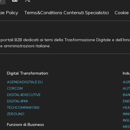
ie Policy
Terms&Conditions Contenuti Specialistici
Cookie
e portali B2B dedicati ai temi della Trasformazione Digitale e dell’In
he amministrazioni italiane.
Digital Transformation
Ind
AGENDADIGITALE.EU
AGR
CORCOM
AUT
DIGITAL4EXECUTIVE
BAN
DIGITAL4PMI
ENE
TECHCOMPANY360
HEA
ZEROUNO
INN
INS
Funzioni di Business
MED