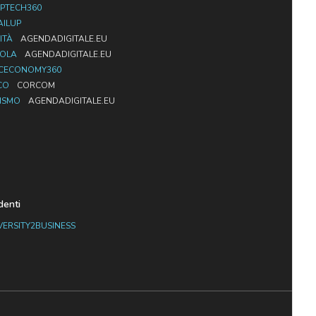
PTECH360
AILUP
ITÀ
AGENDADIGITALE.EU
UOLA
AGENDADIGITALE.EU
CECONOMY360
CO
CORCOM
ISMO
AGENDADIGITALE.EU
denti
VERSITY2BUSINESS