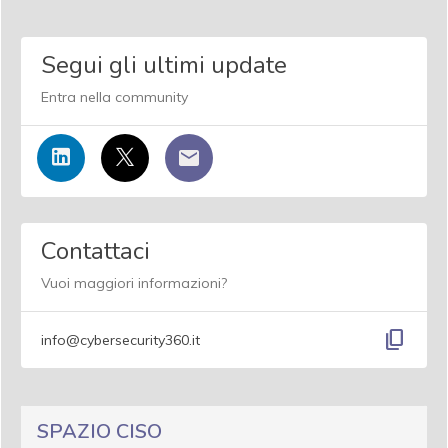
Segui gli ultimi update
Entra nella community
Contattaci
Vuoi maggiori informazioni?
content_copy
info@cybersecurity360.it
SPAZIO CISO