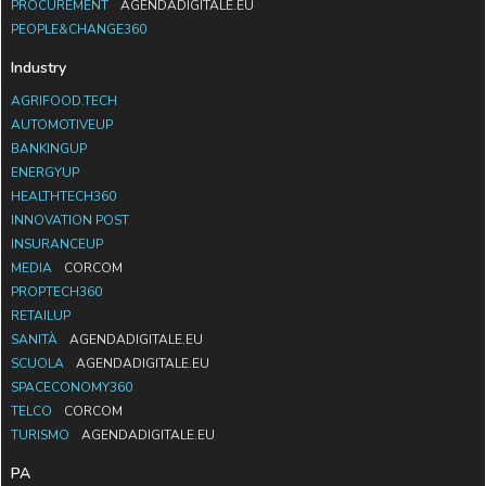
PROCUREMENT
AGENDADIGITALE.EU
PEOPLE&CHANGE360
Industry
AGRIFOOD.TECH
AUTOMOTIVEUP
BANKINGUP
ENERGYUP
HEALTHTECH360
INNOVATION POST
INSURANCEUP
MEDIA
CORCOM
PROPTECH360
RETAILUP
SANITÀ
AGENDADIGITALE.EU
SCUOLA
AGENDADIGITALE.EU
SPACECONOMY360
TELCO
CORCOM
TURISMO
AGENDADIGITALE.EU
PA