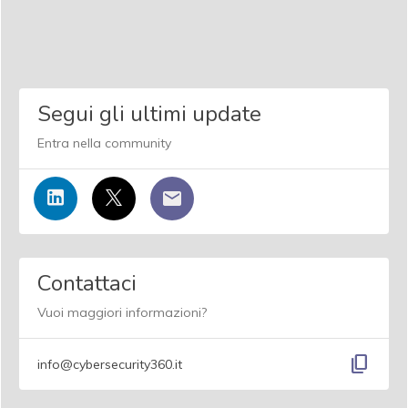
Segui gli ultimi update
Entra nella community
Contattaci
Vuoi maggiori informazioni?
content_copy
info@cybersecurity360.it