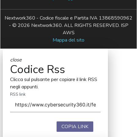
Nextwork360 - Codice fiscale e Partita IVA 13868590962
- © 2026 Nextwork360. ALL RIGHTS RESERVED. ISP
AWS
Mappa del sito
close
Codice Rss
Clicca sul pulsante per copiare il link RSS
negli appunti.
RSS link
COPIA LINK