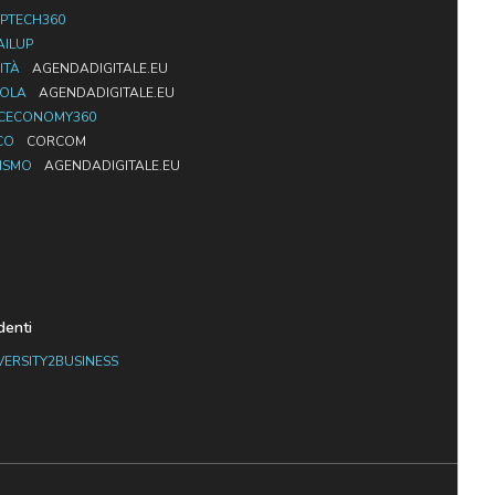
PTECH360
AILUP
ITÀ
AGENDADIGITALE.EU
UOLA
AGENDADIGITALE.EU
CECONOMY360
CO
CORCOM
ISMO
AGENDADIGITALE.EU
denti
VERSITY2BUSINESS