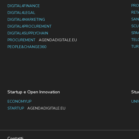
PRO
DIGITAL4FINANCE
RET
DIGITAL4LEGAL
SAN
DIGITAL4MARKETING
SC
DIGITAL4PROCUREMENT
SPA
DIGITAL4SUPPLYCHAIN
TEL
PROCUREMENT
AGENDADIGITALE.EU
TUR
PEOPLE&CHANGE360
Startup e Open Innovation
Stu
ECONOMYUP
UNI
STARTUP
AGENDADIGITALE.EU
Contatti