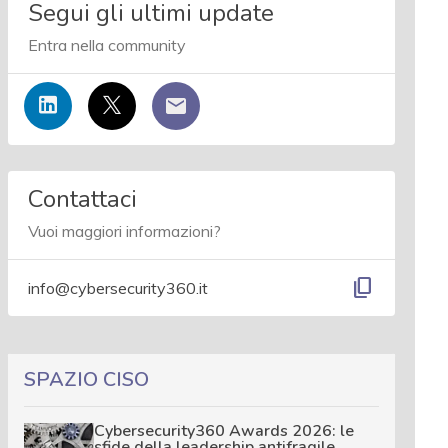
Segui gli ultimi update
Entra nella community
Contattaci
Vuoi maggiori informazioni?
content_copy
info@cybersecurity360.it
SPAZIO CISO
Cybersecurity360 Awards 2026: le
sfide della leadership antifragile