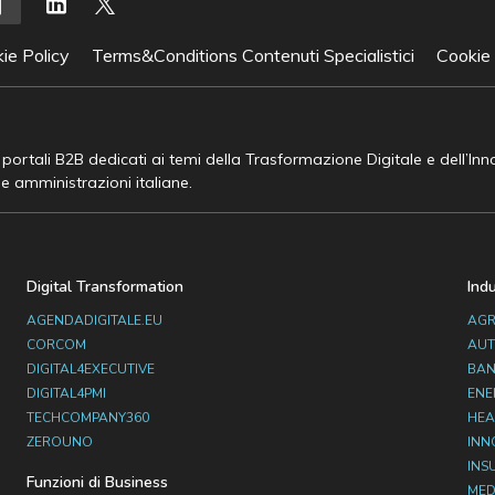
ie Policy
Terms&Conditions Contenuti Specialistici
Cookie
e portali B2B dedicati ai temi della Trasformazione Digitale e dell’In
he amministrazioni italiane.
Digital Transformation
Ind
AGENDADIGITALE.EU
AGR
CORCOM
AUT
DIGITAL4EXECUTIVE
BAN
DIGITAL4PMI
ENE
TECHCOMPANY360
HEA
ZEROUNO
INN
INS
Funzioni di Business
MED