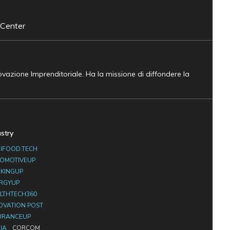
 Center
novazione Imprenditoriale. Ha la missione di diffondere la
ustry
IFOOD.TECH
OMOTIVEUP
KINGUP
RGYUP
LTHTECH360
OVATION POST
URANCEUP
IA
CORCOM