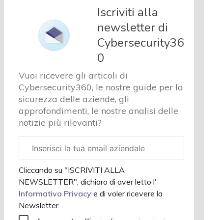
e analisi
Iscriviti alla
Cyber
newsletter di
sicurezza
Cybersecurity36
e privacy
Corsi
0
cybersecurity
Vuoi ricevere gli articoli di
Chi siamo
Cybersecurity360, le nostre guide per la
sicurezza delle aziende, gli
approfondimenti, le nostre analisi delle
notizie più rilevanti?
Email
aziendale
Cliccando su "ISCRIVITI ALLA
NEWSLETTER", dichiaro di aver letto l'
Informativa Privacy
e di voler ricevere la
Newsletter.