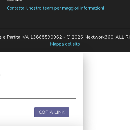
Contatta il nostro team per maggiori informazioni
ale e Partita IVA 13868590962 - © 2026 Nextwork360. AL
Mappa del sito
i.
COPIA LINK