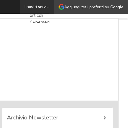
Marco Falconi
I nostri servizi
Aggiungi tra i preferiti su Google
Ultimi
articoli
Cybersecurity
Nazionale
Malware
e
attacchi
Norme e
adeguamenti
Soluzioni
aziendali
Cultura
cyber
Archivio Newsletter
News,
attualità