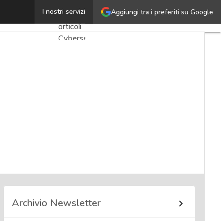
Marco Di Muzio
I nostri servizi
Aggiungi tra i preferiti su Google
Ultimi
articoli
Cybersecurity
Nazionale
Malware
e
attacchi
Norme e
adeguamenti
Soluzioni
aziendali
Cultura
cyber
Archivio Newsletter
News,
attualità