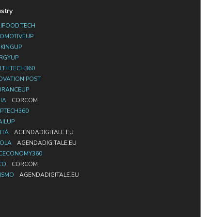
ustry
IFOOD.TECH
OMOTIVEUP
KINGUP
RGYUP
LTHTECH360
OVATION POST
URANCEUP
IA
CORCOM
PTECH360
AILUP
ITÀ
AGENDADIGITALE.EU
UOLA
AGENDADIGITALE.EU
CECONOMY360
CO
CORCOM
ISMO
AGENDADIGITALE.EU