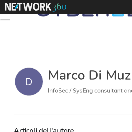
Menu
Marco Di Muz
D
InfoSec / SysEng consultant and
Articoli dell'autore