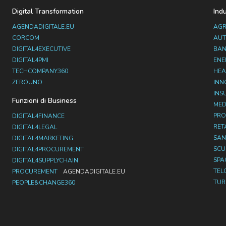
Digital Transformation
Ind
AGENDADIGITALE.EU
AGR
CORCOM
AUT
DIGITAL4EXECUTIVE
BAN
DIGITAL4PMI
ENE
TECHCOMPANY360
HEA
ZEROUNO
INN
INS
Funzioni di Business
MED
PRO
DIGITAL4FINANCE
RET
DIGITAL4LEGAL
SAN
DIGITAL4MARKETING
SC
DIGITAL4PROCUREMENT
SPA
DIGITAL4SUPPLYCHAIN
TEL
PROCUREMENT
AGENDADIGITALE.EU
TUR
PEOPLE&CHANGE360