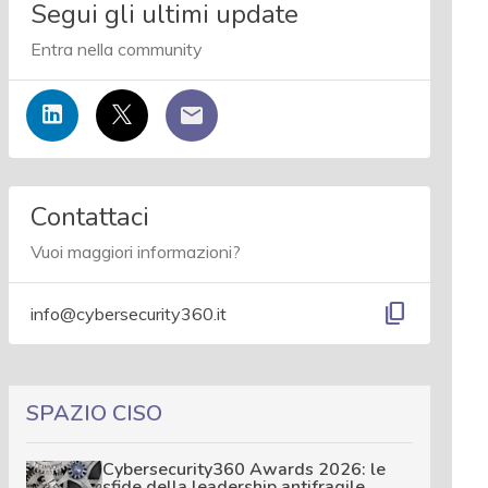
Segui gli ultimi update
Entra nella community
Contattaci
Vuoi maggiori informazioni?
content_copy
info@cybersecurity360.it
SPAZIO CISO
Cybersecurity360 Awards 2026: le
sfide della leadership antifragile