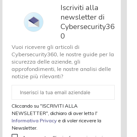
e analisi
Iscriviti alla
Cyber
newsletter di
sicurezza
Cybersecurity36
e privacy
Corsi
0
cybersecurity
Vuoi ricevere gli articoli di
Chi
Cybersecurity360, le nostre guide per la
siamo
sicurezza delle aziende, gli
approfondimenti, le nostre analisi delle
notizie più rilevanti?
Email
aziendale
Cliccando su "ISCRIVITI ALLA
NEWSLETTER", dichiaro di aver letto l'
Informativa Privacy
e di voler ricevere la
Newsletter.