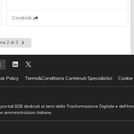
Condividi
Pagina
na 2 di 3
nte
successiva
ie Policy
Terms&Conditions Contenuti Specialistici
Cookie
e portali B2B dedicati ai temi della Trasformazione Digitale e dell’In
he amministrazioni italiane.