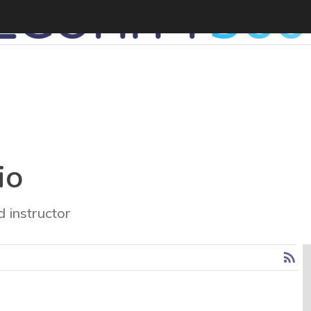
io
 instructor