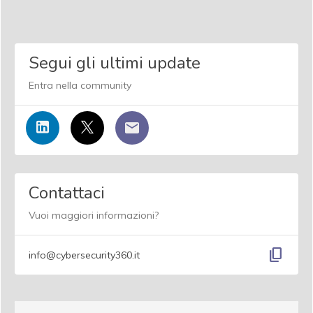
Segui gli ultimi update
Entra nella community
Contattaci
Vuoi maggiori informazioni?
content_copy
info@cybersecurity360.it