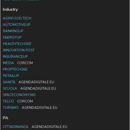
Industry
AGRIFOOD.TECH
AUTOMOTIVEUP
BANKINGUP
ENERGYUP
HEALTHTECH360
INNOVATION POST
INSURANCEUP
MEDIA
CORCOM
PROPTECH360
RETAILUP
SANITÀ
AGENDADIGITALE.EU
SCUOLA
AGENDADIGITALE.EU
SPACECONOMY360
TELCO
CORCOM
TURISMO
AGENDADIGITALE.EU
PA
CITTADINANZA
AGENDADIGITALE.EU