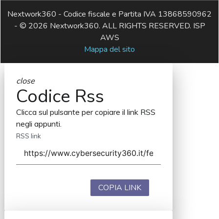
Nextwork360 - Codice fiscale e Partita IVA 13868590962
- © 2026 Nextwork360. ALL RIGHTS RESERVED. ISP
AWS
Mappa del sito
close
Codice Rss
Clicca sul pulsante per copiare il link RSS
negli appunti.
RSS link
COPIA LINK