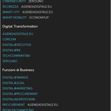
CYBERSECURITY
ZEROUNO
SICUREZZA
AGENDADIGITALE.EU
SMART CITY
AGENDADIGITALE.EU
SMART MOBILITY
ECONOMYUP
Digital Transformation
AGENDADIGITALE.EU
CORCOM
DIGITAL4EXECUTIVE
DIGITAL4PMI
TECHCOMPANY360
ZEROUNO
Funzioni di Business
DIGITAL4FINANCE
DIGITAL4LEGAL
DIGITAL4MARKETING
DIGITAL4PROCUREMENT
DIGITAL4SUPPLYCHAIN
PROCUREMENT
AGENDADIGITALE.EU
PEOPLE&CHANGE360