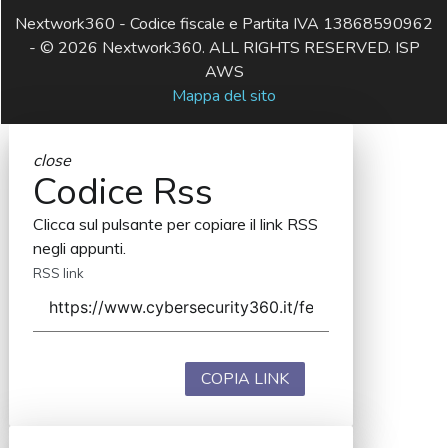
Nextwork360 - Codice fiscale e Partita IVA 13868590962
- © 2026 Nextwork360. ALL RIGHTS RESERVED. ISP
AWS
Mappa del sito
close
Codice Rss
Clicca sul pulsante per copiare il link RSS
negli appunti.
RSS link
COPIA LINK