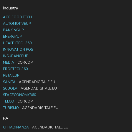
Industry
AGRIFOOD.TECH
AUTOMOTIVEUP
BANKINGUP
ENERGYUP
HEALTHTECH360
INNOVATION POST
INSURANCEUP
MEDIA
CORCOM
PROPTECH360
RETAILUP
SANITÀ
AGENDADIGITALE.EU
SCUOLA
AGENDADIGITALE.EU
SPACECONOMY360
TELCO
CORCOM
TURISMO
AGENDADIGITALE.EU
PA
CITTADINANZA
AGENDADIGITALE.EU