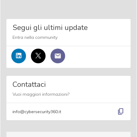
Segui gli ultimi update
Entra nella community
Contattaci
Vuoi maggiori informazioni?
content_copy
info@cybersecurity360.it