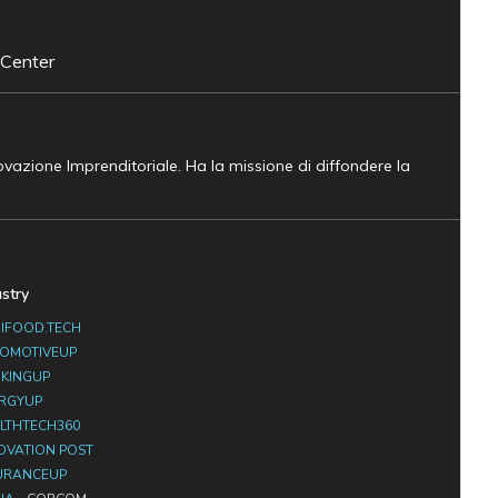
 Center
novazione Imprenditoriale. Ha la missione di diffondere la
ustry
IFOOD.TECH
OMOTIVEUP
KINGUP
RGYUP
LTHTECH360
OVATION POST
URANCEUP