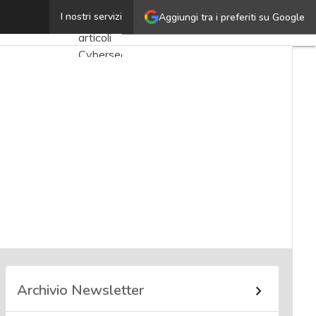
Luca Giacobbe
I nostri servizi
Aggiungi tra i preferiti su Google
Ultimi
articoli
Cybersecurity
Nazionale
Malware
e
attacchi
Norme e
adeguamenti
Soluzioni
aziendali
Cultura
cyber
Archivio Newsletter
News,
attualità