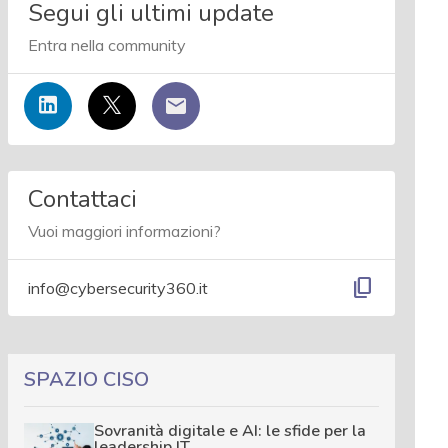
Segui gli ultimi update
Entra nella community
Contattaci
Vuoi maggiori informazioni?
content_copy
info@cybersecurity360.it
SPAZIO CISO
Sovranità digitale e AI: le sfide per la
leadership IT