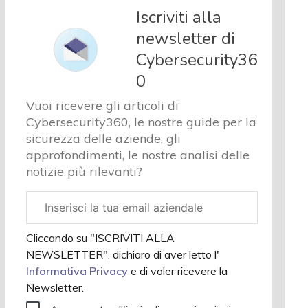
e analisi
Iscriviti alla
Cyber
newsletter di
sicurezza
Cybersecurity36
e privacy
Corsi
0
cybersecurity
Vuoi ricevere gli articoli di
Chi
Cybersecurity360, le nostre guide per la
siamo
sicurezza delle aziende, gli
approfondimenti, le nostre analisi delle
notizie più rilevanti?
Email
aziendale
Cliccando su "ISCRIVITI ALLA
NEWSLETTER", dichiaro di aver letto l'
Informativa Privacy
e di voler ricevere la
Newsletter.