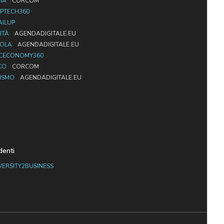
IA
CORCOM
PTECH360
AILUP
ITÀ
AGENDADIGITALE.EU
UOLA
AGENDADIGITALE.EU
CECONOMY360
CO
CORCOM
ISMO
AGENDADIGITALE.EU
denti
VERSITY2BUSINESS