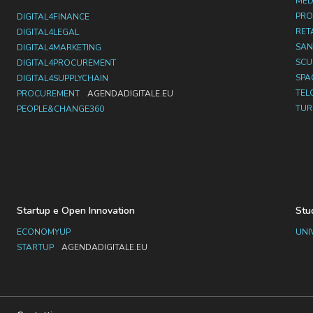
MED
PRO
DIGITAL4FINANCE
RET
DIGITAL4LEGAL
SAN
DIGITAL4MARKETING
SC
DIGITAL4PROCUREMENT
SPA
DIGITAL4SUPPLYCHAIN
TEL
PROCUREMENT
AGENDADIGITALE.EU
TUR
PEOPLE&CHANGE360
Startup e Open Innovation
Stu
ECONOMYUP
UNI
STARTUP
AGENDADIGITALE.EU