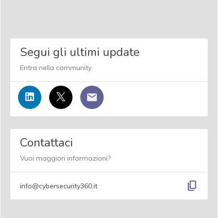
Segui gli ultimi update
Entra nella community
Contattaci
Vuoi maggiori informazioni?
content_copy
info@cybersecurity360.it