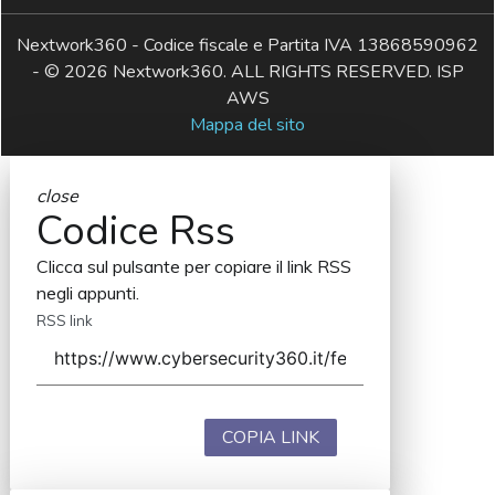
Nextwork360 - Codice fiscale e Partita IVA 13868590962
- © 2026 Nextwork360. ALL RIGHTS RESERVED. ISP
AWS
Mappa del sito
close
Codice Rss
Clicca sul pulsante per copiare il link RSS
negli appunti.
RSS link
COPIA LINK