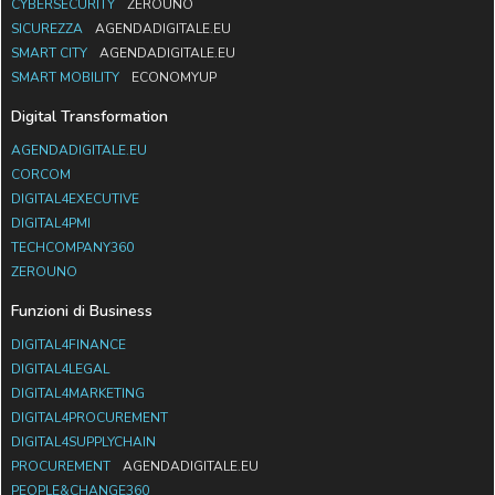
CYBERSECURITY
ZEROUNO
SICUREZZA
AGENDADIGITALE.EU
SMART CITY
AGENDADIGITALE.EU
SMART MOBILITY
ECONOMYUP
Digital Transformation
AGENDADIGITALE.EU
CORCOM
DIGITAL4EXECUTIVE
DIGITAL4PMI
TECHCOMPANY360
ZEROUNO
Funzioni di Business
DIGITAL4FINANCE
DIGITAL4LEGAL
DIGITAL4MARKETING
DIGITAL4PROCUREMENT
DIGITAL4SUPPLYCHAIN
PROCUREMENT
AGENDADIGITALE.EU
PEOPLE&CHANGE360