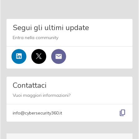
Segui gli ultimi update
Entra nella community
Contattaci
Vuoi maggiori informazioni?
content_copy
info@cybersecurity360.it