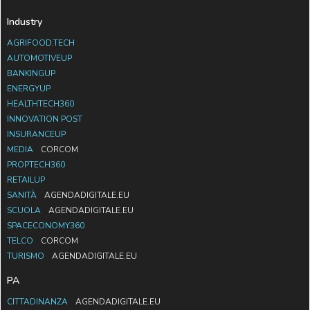
Industry
AGRIFOOD.TECH
AUTOMOTIVEUP
BANKINGUP
ENERGYUP
HEALTHTECH360
INNOVATION POST
INSURANCEUP
MEDIA
CORCOM
PROPTECH360
RETAILUP
SANITÀ
AGENDADIGITALE.EU
SCUOLA
AGENDADIGITALE.EU
SPACECONOMY360
TELCO
CORCOM
TURISMO
AGENDADIGITALE.EU
PA
CITTADINANZA
AGENDADIGITALE.EU