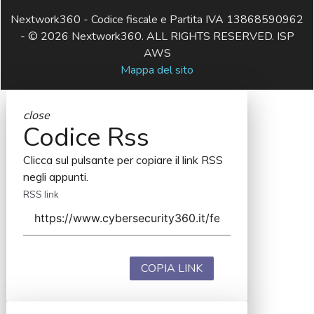
Nextwork360 - Codice fiscale e Partita IVA 13868590962
- © 2026 Nextwork360. ALL RIGHTS RESERVED. ISP
AWS
Mappa del sito
close
Codice Rss
Clicca sul pulsante per copiare il link RSS
negli appunti.
RSS link
COPIA LINK