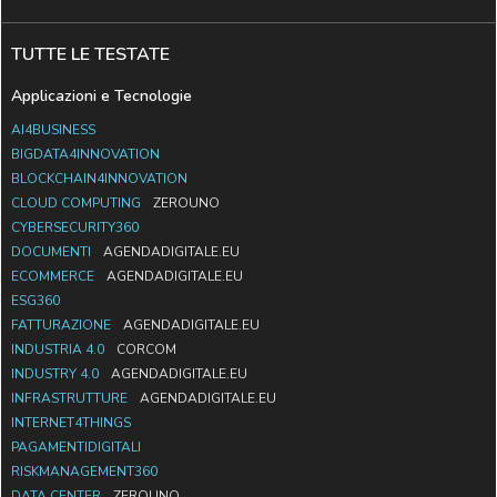
TUTTE LE TESTATE
Applicazioni e Tecnologie
AI4BUSINESS
BIGDATA4INNOVATION
BLOCKCHAIN4INNOVATION
CLOUD COMPUTING
ZEROUNO
CYBERSECURITY360
DOCUMENTI
AGENDADIGITALE.EU
ECOMMERCE
AGENDADIGITALE.EU
ESG360
FATTURAZIONE
AGENDADIGITALE.EU
INDUSTRIA 4.0
CORCOM
INDUSTRY 4.0
AGENDADIGITALE.EU
INFRASTRUTTURE
AGENDADIGITALE.EU
INTERNET4THINGS
PAGAMENTIDIGITALI
RISKMANAGEMENT360
DATA CENTER
ZEROUNO