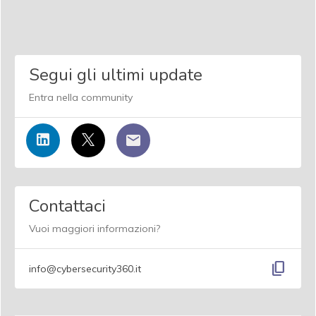
Segui gli ultimi update
Entra nella community
Contattaci
Vuoi maggiori informazioni?
content_copy
info@cybersecurity360.it