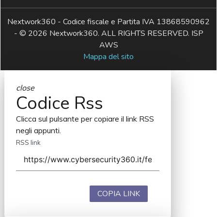
Nextwork360 - Codice fiscale e Partita IVA 13868590962
- © 2026 Nextwork360. ALL RIGHTS RESERVED. ISP
AWS
Mappa del sito
close
Codice Rss
Clicca sul pulsante per copiare il link RSS
negli appunti.
RSS link
COPIA LINK