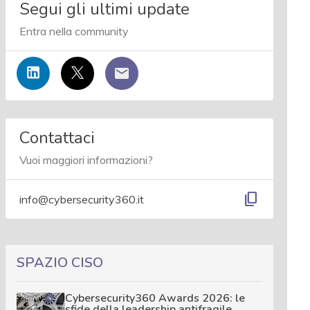
Segui gli ultimi update
Entra nella community
Contattaci
Vuoi maggiori informazioni?
content_copy
info@cybersecurity360.it
SPAZIO CISO
Cybersecurity360 Awards 2026: le
sfide della leadership antifragile