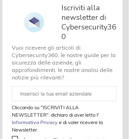
e analisi
Iscriviti alla
Cyber
newsletter di
sicurezza
Cybersecurity36
e privacy
Corsi
0
cybersecurity
Vuoi ricevere gli articoli di
Chi
Cybersecurity360, le nostre guide per la
siamo
sicurezza delle aziende, gli
approfondimenti, le nostre analisi delle
notizie più rilevanti?
Email
aziendale
Cliccando su "ISCRIVITI ALLA
NEWSLETTER", dichiaro di aver letto l'
Informativa Privacy
e di voler ricevere la
Newsletter.