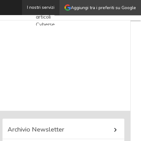
Leila Tessarolo
I nostri servizi
Aggiungi tra i preferiti su Google
Ultimi
articoli
Cybersecurity
Nazionale
Malware
e
attacchi
Norme e
adeguamenti
Soluzioni
aziendali
Cultura
cyber
Archivio Newsletter
News,
attualità