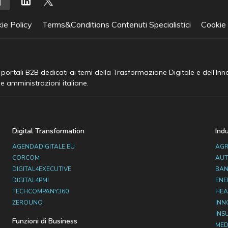
ie Policy
Terms&Conditions Contenuti Specialistici
Cookie
e portali B2B dedicati ai temi della Trasformazione Digitale e dell’In
he amministrazioni italiane.
Digital Transformation
Ind
AGENDADIGITALE.EU
AGR
CORCOM
AUT
DIGITAL4EXECUTIVE
BAN
DIGITAL4PMI
ENE
TECHCOMPANY360
HEA
ZEROUNO
INN
INS
Funzioni di Business
MED