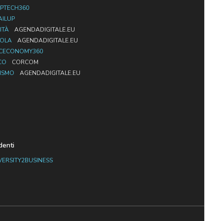
PTECH360
AILUP
ITÀ
AGENDADIGITALE.EU
UOLA
AGENDADIGITALE.EU
CECONOMY360
CO
CORCOM
ISMO
AGENDADIGITALE.EU
denti
VERSITY2BUSINESS