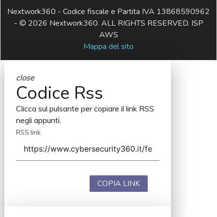
Nextwork360 - Codice fiscale e Partita IVA 13868590962
- © 2026 Nextwork360. ALL RIGHTS RESERVED. ISP
AWS
Mappa del sito
close
Codice Rss
Clicca sul pulsante per copiare il link RSS
negli appunti.
RSS link
COPIA LINK