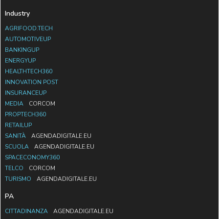
Industry
AGRIFOOD.TECH
AUTOMOTIVEUP
BANKINGUP
ENERGYUP
HEALTHTECH360
INNOVATION POST
INSURANCEUP
MEDIA
CORCOM
PROPTECH360
RETAILUP
SANITÀ
AGENDADIGITALE.EU
SCUOLA
AGENDADIGITALE.EU
SPACECONOMY360
TELCO
CORCOM
TURISMO
AGENDADIGITALE.EU
PA
CITTADINANZA
AGENDADIGITALE.EU