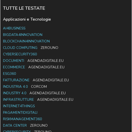
TUTTE LE TESTATE
Applicazioni e Tecnologie
AI4BUSINESS
BIGDATA4INNOVATION
BLOCKCHAIN4INNOVATION
CLOUD COMPUTING
ZEROUNO
CYBERSECURITY360
DOCUMENTI
AGENDADIGITALE.EU
ECOMMERCE
AGENDADIGITALE.EU
ESG360
FATTURAZIONE
AGENDADIGITALE.EU
INDUSTRIA 4.0
CORCOM
INDUSTRY 4.0
AGENDADIGITALE.EU
INFRASTRUTTURE
AGENDADIGITALE.EU
INTERNET4THINGS
PAGAMENTIDIGITALI
RISKMANAGEMENT360
DATA CENTER
ZEROUNO
CYBERSECURITY
ZEROUNO