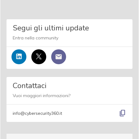
Segui gli ultimi update
Entra nella community
Contattaci
Vuoi maggiori informazioni?
content_copy
info@cybersecurity360.it