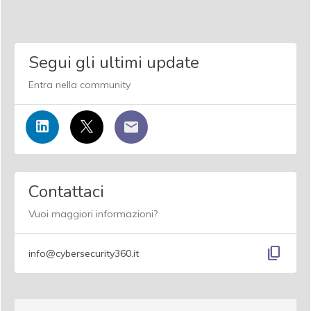
Segui gli ultimi update
Entra nella community
Contattaci
Vuoi maggiori informazioni?
content_copy
info@cybersecurity360.it