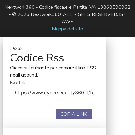
Nextwork360 - Codice fiscale e Partita IVA 13868590962
- © 2026 Nextwork360. ALL RIGHTS RESERVED. ISP
AWS
Mappa del sito
close
Codice Rss
Clicca sul pulsante per copiare il link RSS
negli appunti.
RSS link
COPIA LINK