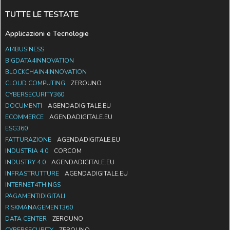
TUTTE LE TESTATE
Applicazioni e Tecnologie
AI4BUSINESS
BIGDATA4INNOVATION
BLOCKCHAIN4INNOVATION
CLOUD COMPUTING
ZEROUNO
CYBERSECURITY360
DOCUMENTI
AGENDADIGITALE.EU
ECOMMERCE
AGENDADIGITALE.EU
ESG360
FATTURAZIONE
AGENDADIGITALE.EU
INDUSTRIA 4.0
CORCOM
INDUSTRY 4.0
AGENDADIGITALE.EU
INFRASTRUTTURE
AGENDADIGITALE.EU
INTERNET4THINGS
PAGAMENTIDIGITALI
RISKMANAGEMENT360
DATA CENTER
ZEROUNO
CYBERSECURITY
ZEROUNO