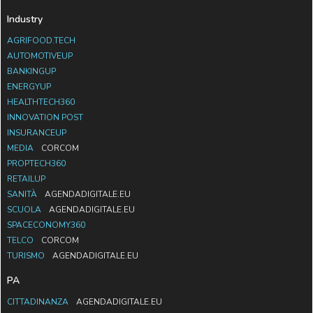
Industry
AGRIFOOD.TECH
AUTOMOTIVEUP
BANKINGUP
ENERGYUP
HEALTHTECH360
INNOVATION POST
INSURANCEUP
MEDIA
CORCOM
PROPTECH360
RETAILUP
SANITÀ
AGENDADIGITALE.EU
SCUOLA
AGENDADIGITALE.EU
SPACECONOMY360
TELCO
CORCOM
TURISMO
AGENDADIGITALE.EU
PA
CITTADINANZA
AGENDADIGITALE.EU