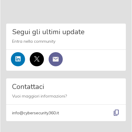
Segui gli ultimi update
Entra nella community
Contattaci
Vuoi maggiori informazioni?
content_copy
info@cybersecurity360.it