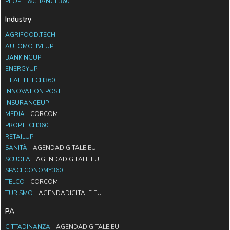
PEOPLE&CHANGE360
Industry
AGRIFOOD.TECH
AUTOMOTIVEUP
BANKINGUP
ENERGYUP
HEALTHTECH360
INNOVATION POST
INSURANCEUP
MEDIA
CORCOM
PROPTECH360
RETAILUP
SANITÀ
AGENDADIGITALE.EU
SCUOLA
AGENDADIGITALE.EU
SPACECONOMY360
TELCO
CORCOM
TURISMO
AGENDADIGITALE.EU
PA
CITTADINANZA
AGENDADIGITALE.EU