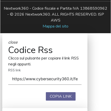
Nextwork360 - Codice fiscale e Partita IVA 13868590962
- © 2026 Nextwork360. ALL RIGHTS RESERVED. ISP
AWS
Mappa del sito
close
Codice Rss
Clicca sul pulsante per copiare il link RSS
negli appunti.
RSS link
COPIA LINK